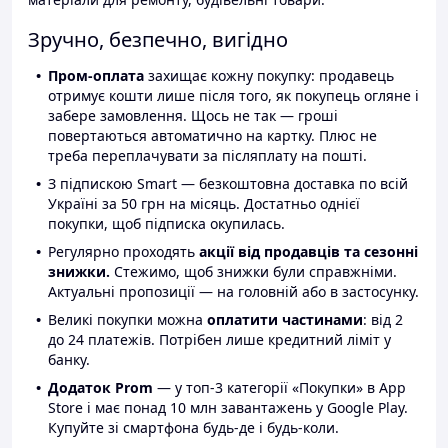
Зручно, безпечно, вигідно
Пром-оплата
захищає кожну покупку: продавець
отримує кошти лише після того, як покупець огляне і
забере замовлення. Щось не так — гроші
повертаються автоматично на картку. Плюс не
треба переплачувати за післяплату на пошті.
З підпискою Smart — безкоштовна доставка по всій
Україні за 50 грн на місяць. Достатньо однієї
покупки, щоб підписка окупилась.
Регулярно проходять
акції від продавців та сезонні
знижки.
Стежимо, щоб знижки були справжніми.
Актуальні пропозиції — на головній або в застосунку.
Великі покупки можна
оплатити частинами
: від 2
до 24 платежів. Потрібен лише кредитний ліміт у
банку.
Додаток Prom
— у топ-3 категорії «Покупки» в App
Store і має понад 10 млн завантажень у Google Play.
Купуйте зі смартфона будь-де і будь-коли.