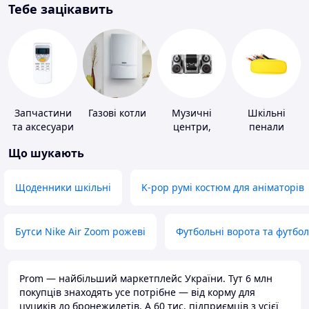
Тебе зацікавить
Запчастини
Газові котли
Музичні
Шкільні
та аксесуари
центри,
пенали
для побутових
магнітоли
Що шукають
кондиціонерів
Щоденники шкільні
K-pop румі костюм для аніматорів
Бутси Nike Air Zoom рожеві
Футбольні ворота та футбо
Prom — найбільший маркетплейс України. Тут 6 млн
покупців знаходять усе потрібне — від корму для
цуциків до бронежилетів. А 60 тис. підприємців з усієї