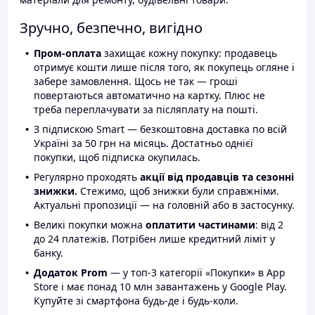
Зручно, безпечно, вигідно
Пром-оплата
захищає кожну покупку: продавець
отримує кошти лише після того, як покупець огляне і
забере замовлення. Щось не так — гроші
повертаються автоматично на картку. Плюс не
треба переплачувати за післяплату на пошті.
З підпискою Smart — безкоштовна доставка по всій
Україні за 50 грн на місяць. Достатньо однієї
покупки, щоб підписка окупилась.
Регулярно проходять
акції від продавців та сезонні
знижки.
Стежимо, щоб знижки були справжніми.
Актуальні пропозиції — на головній або в застосунку.
Великі покупки можна
оплатити частинами
: від 2
до 24 платежів. Потрібен лише кредитний ліміт у
банку.
Додаток Prom
— у топ-3 категорії «Покупки» в App
Store і має понад 10 млн завантажень у Google Play.
Купуйте зі смартфона будь-де і будь-коли.