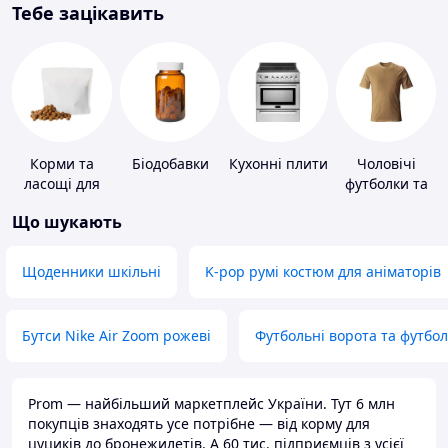
Тебе зацікавить
Корми та
Біодобавки
Кухонні плити
Чоловічі
ласощі для
футболки та
домашніх
майки
Що шукають
тварин і
птахів
Щоденники шкільні
K-pop румі костюм для аніматорів
Бутси Nike Air Zoom рожеві
Футбольні ворота та футбо
Prom — найбільший маркетплейс України. Тут 6 млн
покупців знаходять усе потрібне — від корму для
цуциків до бронежилетів. А 60 тис. підприємців з усієї