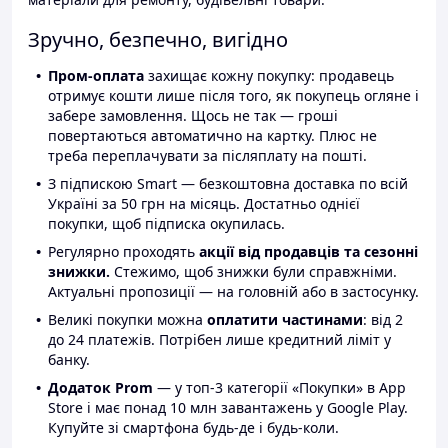
Зручно, безпечно, вигідно
Пром-оплата
захищає кожну покупку: продавець
отримує кошти лише після того, як покупець огляне і
забере замовлення. Щось не так — гроші
повертаються автоматично на картку. Плюс не
треба переплачувати за післяплату на пошті.
З підпискою Smart — безкоштовна доставка по всій
Україні за 50 грн на місяць. Достатньо однієї
покупки, щоб підписка окупилась.
Регулярно проходять
акції від продавців та сезонні
знижки.
Стежимо, щоб знижки були справжніми.
Актуальні пропозиції — на головній або в застосунку.
Великі покупки можна
оплатити частинами
: від 2
до 24 платежів. Потрібен лише кредитний ліміт у
банку.
Додаток Prom
— у топ-3 категорії «Покупки» в App
Store і має понад 10 млн завантажень у Google Play.
Купуйте зі смартфона будь-де і будь-коли.