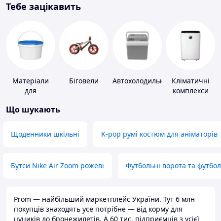
Тебе зацікавить
Матеріали
Біговели
Автохолодильники
Кліматичні
для
комплекси
облаштування
Що шукають
промислових
підлог
Щоденники шкільні
K-pop румі костюм для аніматорів
Бутси Nike Air Zoom рожеві
Футбольні ворота та футбо
Prom — найбільший маркетплейс України. Тут 6 млн
покупців знаходять усе потрібне — від корму для
цуциків до бронежилетів. А 60 тис. підприємців з усієї