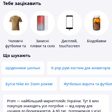
Тебе зацікавить
Чоловічі
Захисні
Дисплей,
Біодобавки
футболки та
плівки та скло
touchscreen
майки
для
для телефонів
Що шукають
портативних
пристроїв
Щоденники шкільні
K-pop румі костюм для аніматорів
Бутси Nike Air Zoom рожеві
Футбольні ворота та футбо
Prom — найбільший маркетплейс України. Тут 6 млн
покупців знаходять усе потрібне — від корму для
цуциків до бронежилетів. А 60 тис. підприємців з усієї