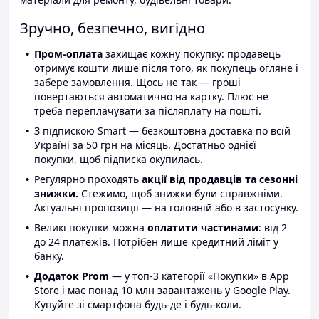
Зручно, безпечно, вигідно
Пром-оплата
захищає кожну покупку: продавець
отримує кошти лише після того, як покупець огляне і
забере замовлення. Щось не так — гроші
повертаються автоматично на картку. Плюс не
треба переплачувати за післяплату на пошті.
З підпискою Smart — безкоштовна доставка по всій
Україні за 50 грн на місяць. Достатньо однієї
покупки, щоб підписка окупилась.
Регулярно проходять
акції від продавців та сезонні
знижки.
Стежимо, щоб знижки були справжніми.
Актуальні пропозиції — на головній або в застосунку.
Великі покупки можна
оплатити частинами
: від 2
до 24 платежів. Потрібен лише кредитний ліміт у
банку.
Додаток Prom
— у топ-3 категорії «Покупки» в App
Store і має понад 10 млн завантажень у Google Play.
Купуйте зі смартфона будь-де і будь-коли.