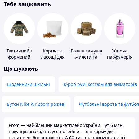
Тебе зацікавить
Тактичний і
Корми та
Розвантажувальні
Жіноча
формений
ласощі для
жилети та
парфумерія
одяг
домашніх
плитоноски
Що шукають
тварин і
без плит
птахів
Щоденники шкільні
K-pop румі костюм для аніматорів
Бутси Nike Air Zoom рожеві
Футбольні ворота та футбо
Prom — найбільший маркетплейс України. Тут 6 млн
покупців знаходять усе потрібне — від корму для
цуциків до бронежилетів. А 60 тис. підприємців з усієї