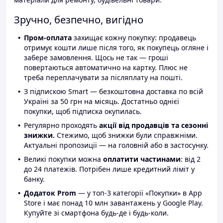
Зручно, безпечно, вигідно
Пром-оплата
захищає кожну покупку: продавець
отримує кошти лише після того, як покупець огляне і
забере замовлення. Щось не так — гроші
повертаються автоматично на картку. Плюс не
треба переплачувати за післяплату на пошті.
З підпискою Smart — безкоштовна доставка по всій
Україні за 50 грн на місяць. Достатньо однієї
покупки, щоб підписка окупилась.
Регулярно проходять
акції від продавців та сезонні
знижки.
Стежимо, щоб знижки були справжніми.
Актуальні пропозиції — на головній або в застосунку.
Великі покупки можна
оплатити частинами
: від 2
до 24 платежів. Потрібен лише кредитний ліміт у
банку.
Додаток Prom
— у топ-3 категорії «Покупки» в App
Store і має понад 10 млн завантажень у Google Play.
Купуйте зі смартфона будь-де і будь-коли.