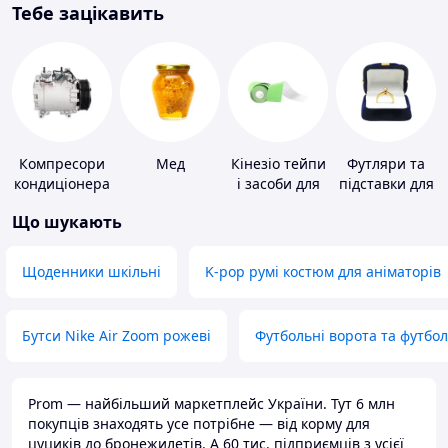
Тебе зацікавить
Компресори
Мед
Кінезіо тейпи
Футляри та
кондиціонера
і засоби для
підставки для
тейпування
коштовностей
Що шукають
Щоденники шкільні
K-pop румі костюм для аніматорів
Бутси Nike Air Zoom рожеві
Футбольні ворота та футбо
Prom — найбільший маркетплейс України. Тут 6 млн
покупців знаходять усе потрібне — від корму для
цуциків до бронежилетів. А 60 тис. підприємців з усієї