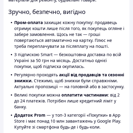
Зручно, безпечно, вигідно
Пром-оплата
захищає кожну покупку: продавець
отримує кошти лише після того, як покупець огляне і
забере замовлення. Щось не так — гроші
повертаються автоматично на картку. Плюс не
треба переплачувати за післяплату на пошті.
З підпискою Smart — безкоштовна доставка по всій
Україні за 50 грн на місяць. Достатньо однієї
покупки, щоб підписка окупилась.
Регулярно проходять
акції від продавців та сезонні
знижки.
Стежимо, щоб знижки були справжніми.
Актуальні пропозиції — на головній або в застосунку.
Великі покупки можна
оплатити частинами
: від 2
до 24 платежів. Потрібен лише кредитний ліміт у
банку.
Додаток Prom
— у топ-3 категорії «Покупки» в App
Store і має понад 10 млн завантажень у Google Play.
Купуйте зі смартфона будь-де і будь-коли.