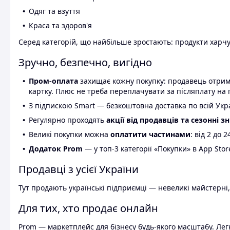
Одяг та взуття
Краса та здоров'я
Серед категорій, що найбільше зростають: продукти харчув
Зручно, безпечно, вигідно
Пром-оплата
захищає кожну покупку: продавець отриму
картку. Плюс не треба переплачувати за післяплату на 
З підпискою Smart — безкоштовна доставка по всій Украї
Регулярно проходять
акції від продавців та сезонні з
Великі покупки можна
оплатити частинами
: від 2 до 
Додаток Prom
— у топ-3 категорії «Покупки» в App Stor
Продавці з усієї України
Тут продають українські підприємці — невеликі майстерні,
Для тих, хто продає онлайн
Prom — маркетплейс для бізнесу будь-якого масштабу. Легк