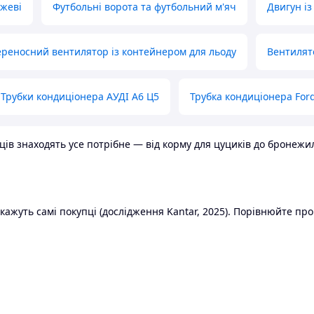
ожеві
Футбольні ворота та футбольний м'яч
Двигун із
реносний вентилятор із контейнером для льоду
Вентилят
Трубки кондиціонера АУДІ А6 Ц5
Трубка кондиціонера Ford
в знаходять усе потрібне — від корму для цуциків до бронежилет
ажуть самі покупці (дослідження Kantar, 2025). Порівнюйте пропо