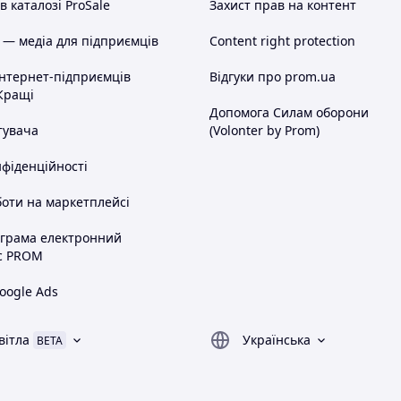
 каталозі ProSale
Захист прав на контент
 — медіа для підприємців
Content right protection
інтернет-підприємців
Відгуки про prom.ua
Кращі
Допомога Силам оборони
тувача
(Volonter by Prom)
нфіденційності
оти на маркетплейсі
ограма електронний
с PROM
oogle Ads
вітла
Українська
BETA