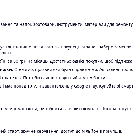
ання та напої, зоотовари, інструменти, матеріали для ремонту,
є кошти лише після того, як покупець огляне і забере замовл
пошті.
ні за 50 грн на місяць. Достатньо однієї покупки, щоб підписка
нижки.
Стежимо, щоб знижки були справжніми. Актуальні пропози
24 платежів. Потрібен лише кредитний ліміт у банку.
e і має понад 10 млн завантажень у Google Play. Купуйте зі смар
 сімейні магазини, виробники та великі компанії. Кожна покупка
ий старт, зручне керування, доступ до мільйонів покупців.