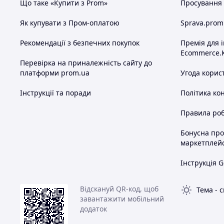
Що таке «Купити з Prom»
Просування в
Як купувати з Пром-оплатою
Sprava.prom
Рекомендації з безпечних покупок
Премія для 
Ecommerce.
Перевірка на приналежність сайту до
платформи prom.ua
Угода корис
Інструкції та поради
Політика ко
Правила роб
Бонусна пр
маркетплей
Інструкція G
Відскануй QR-код, щоб
Тема
-
с
завантажити мобільний
додаток