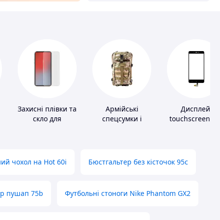
Захисні плівки та
Армійські
Дисплей,
скло для
спецсумки і
touchscreen д
портативних
рюкзаки
телефонів
пристроїв
ий чохол на Hot 60i
Бюстгальтер без кісточок 95с
ер пушап 75b
Футбольні стоноги Nike Phantom GX2