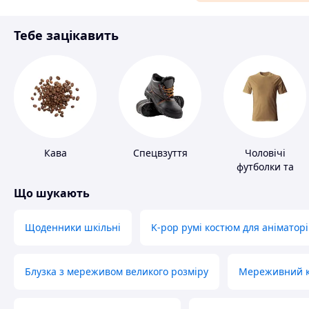
Матеріали для ремонту
Тебе зацікавить
Спорт і відпочинок
Кава
Спецвзуття
Чоловічі
футболки та
майки
Що шукають
Щоденники шкільні
K-pop румі костюм для аніматорі
Блузка з мереживом великого розміру
Мереживний ко