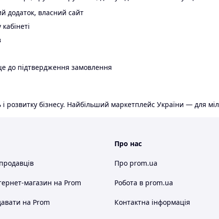
й додаток, власний сайт
 кабінеті
в
ще до підтвердження замовлення
 і розвитку бізнесу. Найбільший маркетплейс України — для міл
Про нас
 продавців
Про prom.ua
тернет-магазин
на Prom
Робота в prom.ua
авати на Prom
Контактна інформація