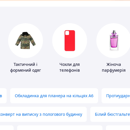
Тактичний і
Чохли для
Жіноча
формений одяг
телефонів
парфумерія
в
Обкладинка для планера на кільцях А6
Протиударн
нверт на виписку з пологового будинку
Білий бюстгальт