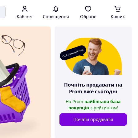
Кабінет
Сповіщення
Обране
Кошик
О! Є замовлення
Почніть продавати на
Prom
вже сьогодні
На
Prom
найбільша база
покупців
з рейтингом
!
Почати продавати