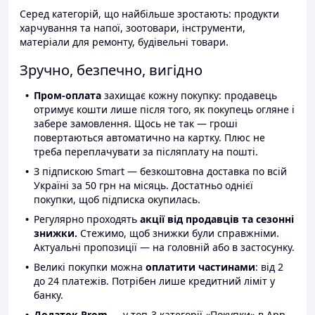
Серед категорій, що найбільше зростають: продукти
харчування та напої, зоотовари, інструменти,
матеріали для ремонту, будівельні товари.
Зручно, безпечно, вигідно
Пром-оплата
захищає кожну покупку: продавець
отримує кошти лише після того, як покупець огляне і
забере замовлення. Щось не так — гроші
повертаються автоматично на картку. Плюс не
треба переплачувати за післяплату на пошті.
З підпискою Smart — безкоштовна доставка по всій
Україні за 50 грн на місяць. Достатньо однієї
покупки, щоб підписка окупилась.
Регулярно проходять
акції від продавців та сезонні
знижки.
Стежимо, щоб знижки були справжніми.
Актуальні пропозиції — на головній або в застосунку.
Великі покупки можна
оплатити частинами
: від 2
до 24 платежів. Потрібен лише кредитний ліміт у
банку.
Додаток Prom
— у топ-3 категорії «Покупки» в App