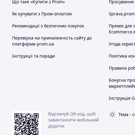
Що таке «Купити з Prom»
Просування в
Як купувати з Пром-оплатою
Sprava.prom
Рекомендації з безпечних покупок
Премія для 
Ecommerce.
Перевірка на приналежність сайту до
платформи prom.ua
Угода корис
Інструкції та поради
Політика ко
Правила роб
Бонусна пр
маркетплей
Інструкція G
Відскануй QR-код, щоб
Тема
-
с
завантажити мобільний
додаток