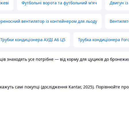
ожеві
Футбольні ворота та футбольний м'яч
Двигун із
реносний вентилятор із контейнером для льоду
Вентилят
Трубки кондиціонера АУДІ А6 Ц5
Трубка кондиціонера Ford
в знаходять усе потрібне — від корму для цуциків до бронежилет
ажуть самі покупці (дослідження Kantar, 2025). Порівнюйте пропо