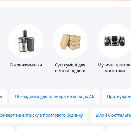
Соковижималки
Сухі суміші для
Музичні центри
стяжки підлоги
магнітоли
в
Обкладинка для планера на кільцях А6
Протиударн
нверт на виписку з пологового будинку
Білий бюстгальт