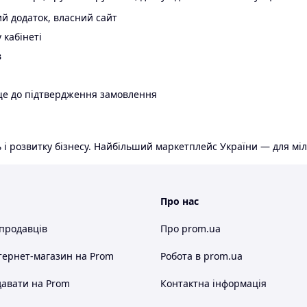
й додаток, власний сайт
 кабінеті
в
ще до підтвердження замовлення
 і розвитку бізнесу. Найбільший маркетплейс України — для міл
Про нас
 продавців
Про prom.ua
тернет-магазин
на Prom
Робота в prom.ua
авати на Prom
Контактна інформація