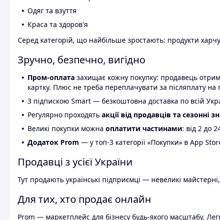
Одяг та взуття
Краса та здоров'я
Серед категорій, що найбільше зростають: продукти харчув
Зручно, безпечно, вигідно
Пром-оплата
захищає кожну покупку: продавець отриму
картку. Плюс не треба переплачувати за післяплату на 
З підпискою Smart — безкоштовна доставка по всій Украї
Регулярно проходять
акції від продавців та сезонні з
Великі покупки можна
оплатити частинами
: від 2 до 
Додаток Prom
— у топ-3 категорії «Покупки» в App Stor
Продавці з усієї України
Тут продають українські підприємці — невеликі майстерні,
Для тих, хто продає онлайн
Prom — маркетплейс для бізнесу будь-якого масштабу. Легк