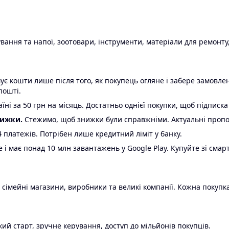
ання та напої, зоотовари, інструменти, матеріали для ремонту,
є кошти лише після того, як покупець огляне і забере замовл
пошті.
ні за 50 грн на місяць. Достатньо однієї покупки, щоб підписка
нижки.
Стежимо, щоб знижки були справжніми. Актуальні пропози
24 платежів. Потрібен лише кредитний ліміт у банку.
e і має понад 10 млн завантажень у Google Play. Купуйте зі смар
 сімейні магазини, виробники та великі компанії. Кожна покупка
ий старт, зручне керування, доступ до мільйонів покупців.