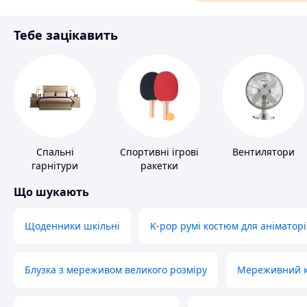
Матеріали для ремонту
Тебе зацікавить
Спорт і відпочинок
Спальні
Спортивні ігрові
Вентилятори
гарнітури
ракетки
Що шукають
Щоденники шкільні
K-pop румі костюм для аніматорі
Блузка з мереживом великого розміру
Мереживний ко