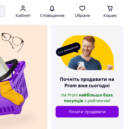
Кабінет
Сповіщення
Обране
Кошик
О! Є замовлення
Почніть продавати на
Prom
вже сьогодні
На
Prom
найбільша база
покупців
з рейтингом
!
Почати продавати