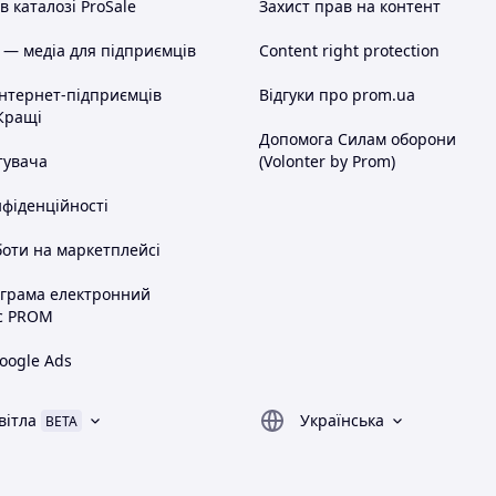
 каталозі ProSale
Захист прав на контент
 — медіа для підприємців
Content right protection
інтернет-підприємців
Відгуки про prom.ua
Кращі
Допомога Силам оборони
тувача
(Volonter by Prom)
нфіденційності
оти на маркетплейсі
ограма електронний
с PROM
oogle Ads
вітла
Українська
BETA