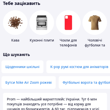
Тебе зацікавить
Кава
Кухонні плити
Чохли для
Чоловічі
телефонів
футболки та
майки
Що шукають
Щоденники шкільні
K-pop румі костюм для аніматорів
Бутси Nike Air Zoom рожеві
Футбольні ворота та футбо
Prom — найбільший маркетплейс України. Тут 6 млн
покупців знаходять усе потрібне — від корму для
цуциків до бронежилетів. А 60 тис. підприємців з усієї