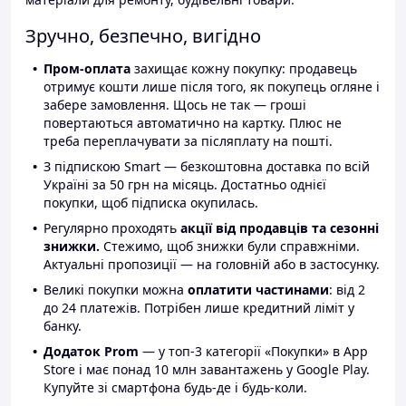
Зручно, безпечно, вигідно
Пром-оплата
захищає кожну покупку: продавець
отримує кошти лише після того, як покупець огляне і
забере замовлення. Щось не так — гроші
повертаються автоматично на картку. Плюс не
треба переплачувати за післяплату на пошті.
З підпискою Smart — безкоштовна доставка по всій
Україні за 50 грн на місяць. Достатньо однієї
покупки, щоб підписка окупилась.
Регулярно проходять
акції від продавців та сезонні
знижки.
Стежимо, щоб знижки були справжніми.
Актуальні пропозиції — на головній або в застосунку.
Великі покупки можна
оплатити частинами
: від 2
до 24 платежів. Потрібен лише кредитний ліміт у
банку.
Додаток Prom
— у топ-3 категорії «Покупки» в App
Store і має понад 10 млн завантажень у Google Play.
Купуйте зі смартфона будь-де і будь-коли.