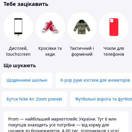
Тебе зацікавить
Дисплей,
Кросівки та
Тактичний і
Чохли для
touchscreen
кеди
формений
телефонів
для телефонів
одяг
Що шукають
Щоденники шкільні
K-pop румі костюм для аніматорів
Бутси Nike Air Zoom рожеві
Футбольні ворота та футбо
Prom — найбільший маркетплейс України. Тут 6 млн
покупців знаходять усе потрібне — від корму для
цуциків до бронежилетів. А 60 тис. підприємців з усієї