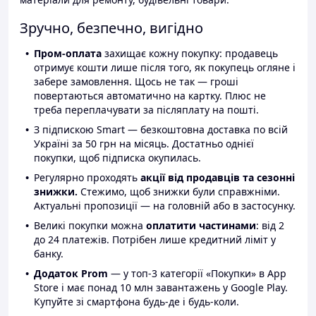
Зручно, безпечно, вигідно
Пром-оплата
захищає кожну покупку: продавець
отримує кошти лише після того, як покупець огляне і
забере замовлення. Щось не так — гроші
повертаються автоматично на картку. Плюс не
треба переплачувати за післяплату на пошті.
З підпискою Smart — безкоштовна доставка по всій
Україні за 50 грн на місяць. Достатньо однієї
покупки, щоб підписка окупилась.
Регулярно проходять
акції від продавців та сезонні
знижки.
Стежимо, щоб знижки були справжніми.
Актуальні пропозиції — на головній або в застосунку.
Великі покупки можна
оплатити частинами
: від 2
до 24 платежів. Потрібен лише кредитний ліміт у
банку.
Додаток Prom
— у топ-3 категорії «Покупки» в App
Store і має понад 10 млн завантажень у Google Play.
Купуйте зі смартфона будь-де і будь-коли.