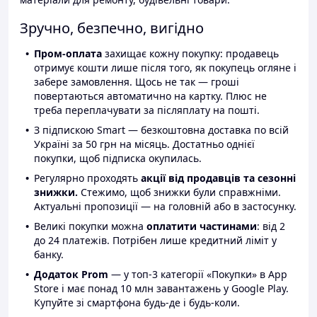
Зручно, безпечно, вигідно
Пром-оплата
захищає кожну покупку: продавець
отримує кошти лише після того, як покупець огляне і
забере замовлення. Щось не так — гроші
повертаються автоматично на картку. Плюс не
треба переплачувати за післяплату на пошті.
З підпискою Smart — безкоштовна доставка по всій
Україні за 50 грн на місяць. Достатньо однієї
покупки, щоб підписка окупилась.
Регулярно проходять
акції від продавців та сезонні
знижки.
Стежимо, щоб знижки були справжніми.
Актуальні пропозиції — на головній або в застосунку.
Великі покупки можна
оплатити частинами
: від 2
до 24 платежів. Потрібен лише кредитний ліміт у
банку.
Додаток Prom
— у топ-3 категорії «Покупки» в App
Store і має понад 10 млн завантажень у Google Play.
Купуйте зі смартфона будь-де і будь-коли.