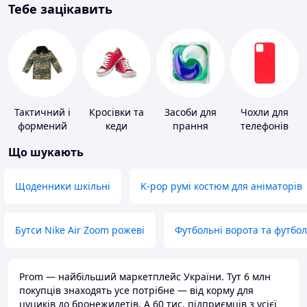
Тебе зацікавить
Тактичний і
Кросівки та
Засоби для
Чохли для
формений
кеди
прання
телефонів
одяг
Що шукають
Щоденники шкільні
K-pop румі костюм для аніматорів
Бутси Nike Air Zoom рожеві
Футбольні ворота та футбо
Prom — найбільший маркетплейс України. Тут 6 млн
покупців знаходять усе потрібне — від корму для
цуциків до бронежилетів. А 60 тис. підприємців з усієї