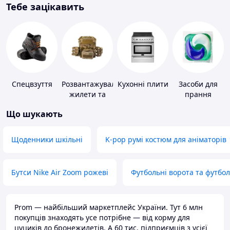
Тебе зацікавить
Спецвзуття
Розвантажувальні
Кухонні плити
Засоби для
жилети та
прання
плитоноски
Що шукають
без плит
Щоденники шкільні
K-pop румі костюм для аніматорів
Бутси Nike Air Zoom рожеві
Футбольні ворота та футбо
Prom — найбільший маркетплейс України. Тут 6 млн
покупців знаходять усе потрібне — від корму для
цуциків до бронежилетів. А 60 тис. підприємців з усієї