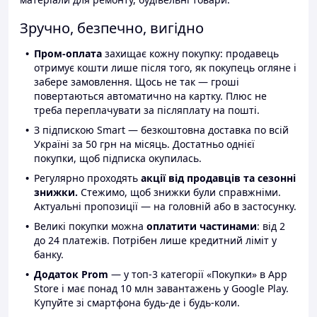
Зручно, безпечно, вигідно
Пром-оплата
захищає кожну покупку: продавець
отримує кошти лише після того, як покупець огляне і
забере замовлення. Щось не так — гроші
повертаються автоматично на картку. Плюс не
треба переплачувати за післяплату на пошті.
З підпискою Smart — безкоштовна доставка по всій
Україні за 50 грн на місяць. Достатньо однієї
покупки, щоб підписка окупилась.
Регулярно проходять
акції від продавців та сезонні
знижки.
Стежимо, щоб знижки були справжніми.
Актуальні пропозиції — на головній або в застосунку.
Великі покупки можна
оплатити частинами
: від 2
до 24 платежів. Потрібен лише кредитний ліміт у
банку.
Додаток Prom
— у топ-3 категорії «Покупки» в App
Store і має понад 10 млн завантажень у Google Play.
Купуйте зі смартфона будь-де і будь-коли.