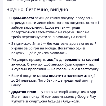
Зручно, безпечно, вигідно
Пром-оплата
захищає кожну покупку: продавець
отримує кошти лише після того, як покупець огляне і
забере замовлення. Щось не так — гроші
повертаються автоматично на картку. Плюс не
треба переплачувати за післяплату на пошті.
З підпискою Smart — безкоштовна доставка по всій
Україні за 50 грн на місяць. Достатньо однієї
покупки, щоб підписка окупилась.
Регулярно проходять
акції від продавців та сезонні
знижки.
Стежимо, щоб знижки були справжніми.
Актуальні пропозиції — на головній або в застосунку.
Великі покупки можна
оплатити частинами
: від 2
до 24 платежів. Потрібен лише кредитний ліміт у
банку.
Додаток Prom
— у топ-3 категорії «Покупки» в App
Store і має понад 10 млн завантажень у Google Play.
Купуйте зі смартфона будь-де і будь-коли.