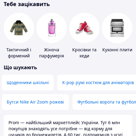
Тебе зацікавить
Тактичний і
Жіноча
Кросівки та
Кухонні плити
формений
парфумерія
кеди
одяг
Що шукають
Щоденники шкільні
K-pop румі костюм для аніматорів
Бутси Nike Air Zoom рожеві
Футбольні ворота та футбо
Prom — найбільший маркетплейс України. Тут 6 млн
покупців знаходять усе потрібне — від корму для
цуциків до бронежилетів. А 60 тис. підприємців з усієї