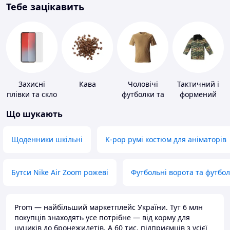
Тебе зацікавить
Захисні
Кава
Чоловічі
Тактичний і
плівки та скло
футболки та
формений
для
майки
одяг
Що шукають
портативних
пристроїв
Щоденники шкільні
K-pop румі костюм для аніматорів
Бутси Nike Air Zoom рожеві
Футбольні ворота та футбо
Prom — найбільший маркетплейс України. Тут 6 млн
покупців знаходять усе потрібне — від корму для
цуциків до бронежилетів. А 60 тис. підприємців з усієї