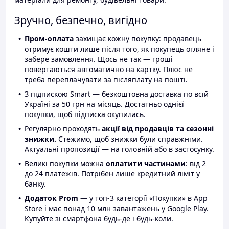
Зручно, безпечно, вигідно
Пром-оплата
захищає кожну покупку: продавець
отримує кошти лише після того, як покупець огляне і
забере замовлення. Щось не так — гроші
повертаються автоматично на картку. Плюс не
треба переплачувати за післяплату на пошті.
З підпискою Smart — безкоштовна доставка по всій
Україні за 50 грн на місяць. Достатньо однієї
покупки, щоб підписка окупилась.
Регулярно проходять
акції від продавців та сезонні
знижки.
Стежимо, щоб знижки були справжніми.
Актуальні пропозиції — на головній або в застосунку.
Великі покупки можна
оплатити частинами
: від 2
до 24 платежів. Потрібен лише кредитний ліміт у
банку.
Додаток Prom
— у топ-3 категорії «Покупки» в App
Store і має понад 10 млн завантажень у Google Play.
Купуйте зі смартфона будь-де і будь-коли.