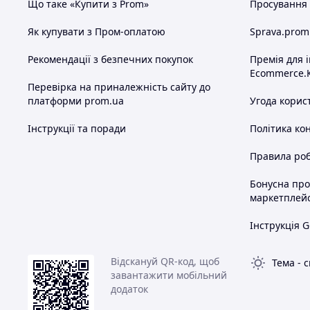
Що таке «Купити з Prom»
Просування в
Як купувати з Пром-оплатою
Sprava.prom
Рекомендації з безпечних покупок
Премія для 
Ecommerce.
Перевірка на приналежність сайту до
платформи prom.ua
Угода корис
Інструкції та поради
Політика ко
Правила роб
Бонусна пр
маркетплей
Інструкція G
Відскануй QR-код, щоб
Тема
-
с
завантажити мобільний
додаток