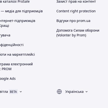
 каталозі ProSale
Захист прав на контент
 — медіа для підприємців
Content right protection
інтернет-підприємців
Відгуки про prom.ua
Кращі
Допомога Силам оборони
тувача
(Volonter by Prom)
нфіденційності
оти на маркетплейсі
ограма електронний
с PROM
oogle Ads
вітла
Українська
BETA