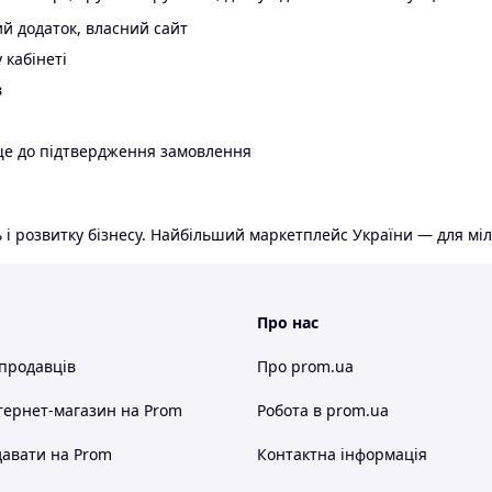
й додаток, власний сайт
 кабінеті
в
ще до підтвердження замовлення
 і розвитку бізнесу. Найбільший маркетплейс України — для міл
Про нас
 продавців
Про prom.ua
тернет-магазин
на Prom
Робота в prom.ua
авати на Prom
Контактна інформація