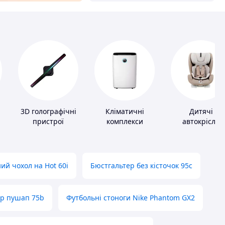
3D голографічні
Кліматичні
Дитячі
пристрої
комплекси
автокрісла
ий чохол на Hot 60i
Бюстгальтер без кісточок 95с
ер пушап 75b
Футбольні стоноги Nike Phantom GX2