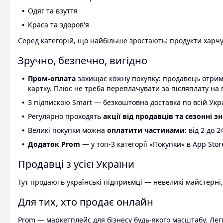
Одяг та взуття
Краса та здоров'я
Серед категорій, що найбільше зростають: продукти харчув
Зручно, безпечно, вигідно
Пром-оплата
захищає кожну покупку: продавець отриму
картку. Плюс не треба переплачувати за післяплату на 
З підпискою Smart — безкоштовна доставка по всій Украї
Регулярно проходять
акції від продавців та сезонні з
Великі покупки можна
оплатити частинами
: від 2 до 
Додаток Prom
— у топ-3 категорії «Покупки» в App Stor
Продавці з усієї України
Тут продають українські підприємці — невеликі майстерні,
Для тих, хто продає онлайн
Prom — маркетплейс для бізнесу будь-якого масштабу. Легк