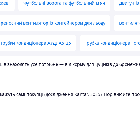
ожеві
Футбольні ворота та футбольний м'яч
Двигун із
реносний вентилятор із контейнером для льоду
Вентилят
Трубки кондиціонера АУДІ А6 Ц5
Трубка кондиціонера Ford
в знаходять усе потрібне — від корму для цуциків до бронежилет
ажуть самі покупці (дослідження Kantar, 2025). Порівнюйте пропо