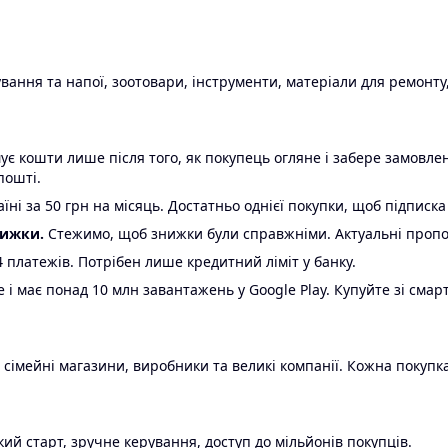
ання та напої, зоотовари, інструменти, матеріали для ремонту,
є кошти лише після того, як покупець огляне і забере замовл
пошті.
ні за 50 грн на місяць. Достатньо однієї покупки, щоб підписка
нижки.
Стежимо, щоб знижки були справжніми. Актуальні пропози
24 платежів. Потрібен лише кредитний ліміт у банку.
e і має понад 10 млн завантажень у Google Play. Купуйте зі смар
 сімейні магазини, виробники та великі компанії. Кожна покупка
ий старт, зручне керування, доступ до мільйонів покупців.