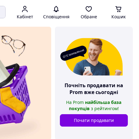
Кабінет
Сповіщення
Обране
Кошик
О! Є замовлення
Почніть продавати на
Prom
вже сьогодні
На
Prom
найбільша база
покупців
з рейтингом
!
Почати продавати