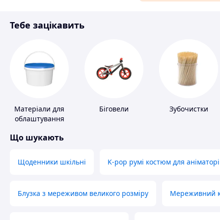
Матеріали для ремонту
Тебе зацікавить
Спорт і відпочинок
Матеріали для
Біговели
Зубочистки
облаштування
промислових
Що шукають
підлог
Щоденники шкільні
K-pop румі костюм для аніматорі
Блузка з мереживом великого розміру
Мереживний ко