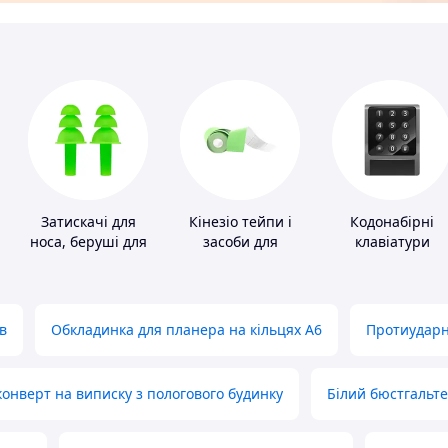
Затискачі для
Кінезіо тейпи і
Кодонабірні
носа, беруші для
засоби для
клавіатури
плавання
тейпування
в
Обкладинка для планера на кільцях А6
Протиударн
нверт на виписку з пологового будинку
Білий бюстгальт