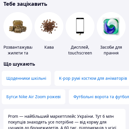
Тебе зацікавить
Розвантажувальні
Кава
Дисплей,
Засоби для
жилети та
touchscreen
прання
плитоноски
для телефонів
Що шукають
без плит
Щоденники шкільні
K-pop румі костюм для аніматорів
Бутси Nike Air Zoom рожеві
Футбольні ворота та футбо
Prom — найбільший маркетплейс України. Тут 6 млн
покупців знаходять усе потрібне — від корму для
цуциків до бронежилетів. А 60 тис. підприємців з усієї