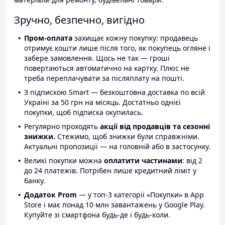
Зручно, безпечно, вигідно
Пром-оплата
захищає кожну покупку: продавець
отримує кошти лише після того, як покупець огляне і
забере замовлення. Щось не так — гроші
повертаються автоматично на картку. Плюс не
треба переплачувати за післяплату на пошті.
З підпискою Smart — безкоштовна доставка по всій
Україні за 50 грн на місяць. Достатньо однієї
покупки, щоб підписка окупилась.
Регулярно проходять
акції від продавців та сезонні
знижки.
Стежимо, щоб знижки були справжніми.
Актуальні пропозиції — на головній або в застосунку.
Великі покупки можна
оплатити частинами
: від 2
до 24 платежів. Потрібен лише кредитний ліміт у
банку.
Додаток Prom
— у топ-3 категорії «Покупки» в App
Store і має понад 10 млн завантажень у Google Play.
Купуйте зі смартфона будь-де і будь-коли.