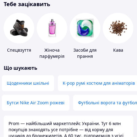
Тебе зацікавить
Спецвзуття
Жіноча
Засоби для
Кава
парфумерія
прання
Що шукають
Щоденники шкільні
K-pop румі костюм для аніматорів
Бутси Nike Air Zoom рожеві
Футбольні ворота та футбо
Prom — найбільший маркетплейс України. Тут 6 млн
покупців знаходять усе потрібне — від корму для
цуциків до бронежилетів. А 60 тис. підприємців з усієї