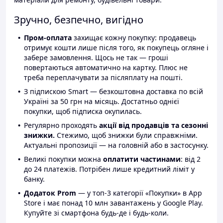
Зручно, безпечно, вигідно
Пром-оплата
захищає кожну покупку: продавець
отримує кошти лише після того, як покупець огляне і
забере замовлення. Щось не так — гроші
повертаються автоматично на картку. Плюс не
треба переплачувати за післяплату на пошті.
З підпискою Smart — безкоштовна доставка по всій
Україні за 50 грн на місяць. Достатньо однієї
покупки, щоб підписка окупилась.
Регулярно проходять
акції від продавців та сезонні
знижки.
Стежимо, щоб знижки були справжніми.
Актуальні пропозиції — на головній або в застосунку.
Великі покупки можна
оплатити частинами
: від 2
до 24 платежів. Потрібен лише кредитний ліміт у
банку.
Додаток Prom
— у топ-3 категорії «Покупки» в App
Store і має понад 10 млн завантажень у Google Play.
Купуйте зі смартфона будь-де і будь-коли.