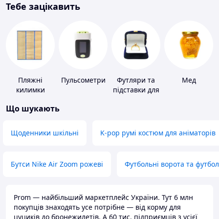
Тебе зацікавить
Пляжні
Пульсометри
Футляри та
Мед
килимки
підставки для
коштовностей
Що шукають
Щоденники шкільні
K-pop румі костюм для аніматорів
Бутси Nike Air Zoom рожеві
Футбольні ворота та футбо
Prom — найбільший маркетплейс України. Тут 6 млн
покупців знаходять усе потрібне — від корму для
цуциків до бронежилетів. А 60 тис. підприємців з усієї