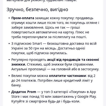
Зручно, безпечно, вигідно
Пром-оплата
захищає кожну покупку: продавець
отримує кошти лише після того, як покупець огляне і
забере замовлення. Щось не так — гроші
повертаються автоматично на картку. Плюс не
треба переплачувати за післяплату на пошті.
З підпискою Smart — безкоштовна доставка по всій
Україні за 50 грн на місяць. Достатньо однієї
покупки, щоб підписка окупилась.
Регулярно проходять
акції від продавців та сезонні
знижки.
Стежимо, щоб знижки були справжніми.
Актуальні пропозиції — на головній або в застосунку.
Великі покупки можна
оплатити частинами
: від 2
до 24 платежів. Потрібен лише кредитний ліміт у
банку.
Додаток Prom
— у топ-3 категорії «Покупки» в App
Store і має понад 10 млн завантажень у Google Play.
Купуйте зі смартфона будь-де і будь-коли.