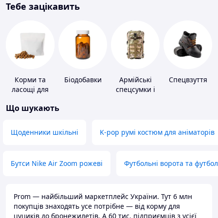
Тебе зацікавить
Корми та
Біодобавки
Армійські
Спецвзуття
ласощі для
спецсумки і
домашніх
рюкзаки
Що шукають
тварин і
птахів
Щоденники шкільні
K-pop румі костюм для аніматорів
Бутси Nike Air Zoom рожеві
Футбольні ворота та футбо
Prom — найбільший маркетплейс України. Тут 6 млн
покупців знаходять усе потрібне — від корму для
цуциків до бронежилетів. А 60 тис. підприємців з усієї