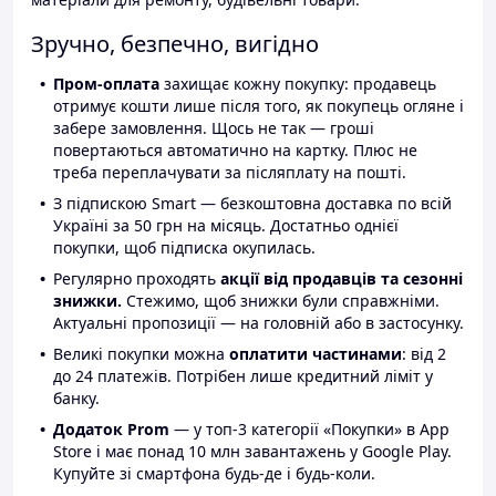
Зручно, безпечно, вигідно
Пром-оплата
захищає кожну покупку: продавець
отримує кошти лише після того, як покупець огляне і
забере замовлення. Щось не так — гроші
повертаються автоматично на картку. Плюс не
треба переплачувати за післяплату на пошті.
З підпискою Smart — безкоштовна доставка по всій
Україні за 50 грн на місяць. Достатньо однієї
покупки, щоб підписка окупилась.
Регулярно проходять
акції від продавців та сезонні
знижки.
Стежимо, щоб знижки були справжніми.
Актуальні пропозиції — на головній або в застосунку.
Великі покупки можна
оплатити частинами
: від 2
до 24 платежів. Потрібен лише кредитний ліміт у
банку.
Додаток Prom
— у топ-3 категорії «Покупки» в App
Store і має понад 10 млн завантажень у Google Play.
Купуйте зі смартфона будь-де і будь-коли.