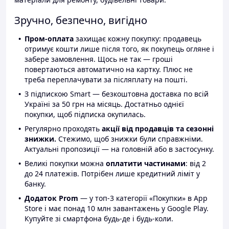
Зручно, безпечно, вигідно
Пром-оплата
захищає кожну покупку: продавець
отримує кошти лише після того, як покупець огляне і
забере замовлення. Щось не так — гроші
повертаються автоматично на картку. Плюс не
треба переплачувати за післяплату на пошті.
З підпискою Smart — безкоштовна доставка по всій
Україні за 50 грн на місяць. Достатньо однієї
покупки, щоб підписка окупилась.
Регулярно проходять
акції від продавців та сезонні
знижки.
Стежимо, щоб знижки були справжніми.
Актуальні пропозиції — на головній або в застосунку.
Великі покупки можна
оплатити частинами
: від 2
до 24 платежів. Потрібен лише кредитний ліміт у
банку.
Додаток Prom
— у топ-3 категорії «Покупки» в App
Store і має понад 10 млн завантажень у Google Play.
Купуйте зі смартфона будь-де і будь-коли.