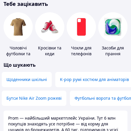
Тебе зацікавить
Чоловічі
Кросівки та
Чохли для
Засоби для
футболки та
кеди
телефонів
прання
майки
Що шукають
Щоденники шкільні
K-pop румі костюм для аніматорів
Бутси Nike Air Zoom рожеві
Футбольні ворота та футбо
Prom — найбільший маркетплейс України. Тут 6 млн
покупців знаходять усе потрібне — від корму для
цуциків до бронежилетів. А 60 тис. підприємців з усієї