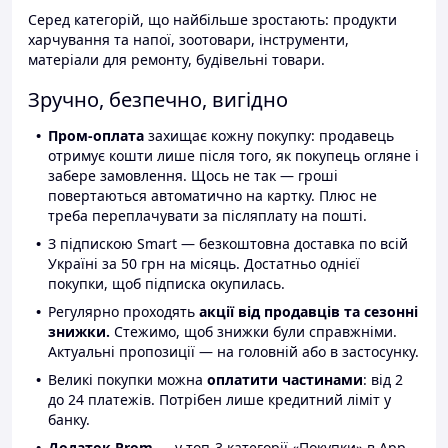
Серед категорій, що найбільше зростають: продукти
харчування та напої, зоотовари, інструменти,
матеріали для ремонту, будівельні товари.
Зручно, безпечно, вигідно
Пром-оплата
захищає кожну покупку: продавець
отримує кошти лише після того, як покупець огляне і
забере замовлення. Щось не так — гроші
повертаються автоматично на картку. Плюс не
треба переплачувати за післяплату на пошті.
З підпискою Smart — безкоштовна доставка по всій
Україні за 50 грн на місяць. Достатньо однієї
покупки, щоб підписка окупилась.
Регулярно проходять
акції від продавців та сезонні
знижки.
Стежимо, щоб знижки були справжніми.
Актуальні пропозиції — на головній або в застосунку.
Великі покупки можна
оплатити частинами
: від 2
до 24 платежів. Потрібен лише кредитний ліміт у
банку.
Додаток Prom
— у топ-3 категорії «Покупки» в App