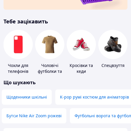
Тебе зацікавить
Чохли для
Чоловічі
Кросівки та
Спецвзуття
телефонів
футболки та
кеди
майки
Що шукають
Щоденники шкільні
K-pop румі костюм для аніматорів
Бутси Nike Air Zoom рожеві
Футбольні ворота та футбо