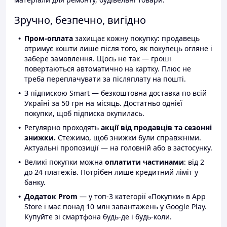
Зручно, безпечно, вигідно
Пром-оплата
захищає кожну покупку: продавець
отримує кошти лише після того, як покупець огляне і
забере замовлення. Щось не так — гроші
повертаються автоматично на картку. Плюс не
треба переплачувати за післяплату на пошті.
З підпискою Smart — безкоштовна доставка по всій
Україні за 50 грн на місяць. Достатньо однієї
покупки, щоб підписка окупилась.
Регулярно проходять
акції від продавців та сезонні
знижки.
Стежимо, щоб знижки були справжніми.
Актуальні пропозиції — на головній або в застосунку.
Великі покупки можна
оплатити частинами
: від 2
до 24 платежів. Потрібен лише кредитний ліміт у
банку.
Додаток Prom
— у топ-3 категорії «Покупки» в App
Store і має понад 10 млн завантажень у Google Play.
Купуйте зі смартфона будь-де і будь-коли.