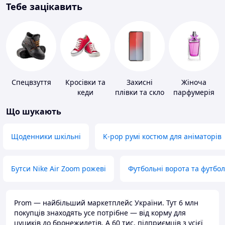
Тебе зацікавить
Спецвзуття
Кросівки та
Захисні
Жіноча
кеди
плівки та скло
парфумерія
для
Що шукають
портативних
пристроїв
Щоденники шкільні
K-pop румі костюм для аніматорів
Бутси Nike Air Zoom рожеві
Футбольні ворота та футбо
Prom — найбільший маркетплейс України. Тут 6 млн
покупців знаходять усе потрібне — від корму для
цуциків до бронежилетів. А 60 тис. підприємців з усієї