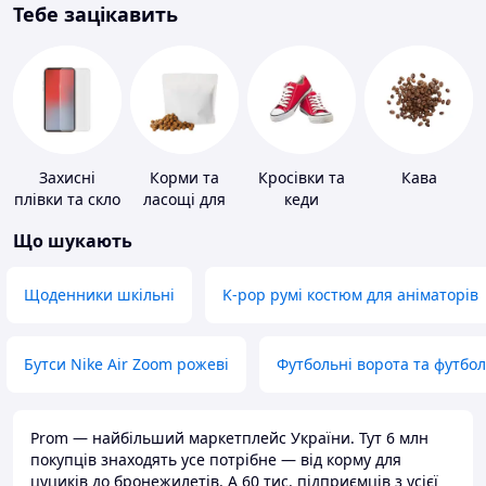
Тебе зацікавить
Захисні
Корми та
Кросівки та
Кава
плівки та скло
ласощі для
кеди
для
домашніх
Що шукають
портативних
тварин і
пристроїв
птахів
Щоденники шкільні
K-pop румі костюм для аніматорів
Бутси Nike Air Zoom рожеві
Футбольні ворота та футбо
Prom — найбільший маркетплейс України. Тут 6 млн
покупців знаходять усе потрібне — від корму для
цуциків до бронежилетів. А 60 тис. підприємців з усієї