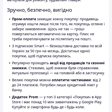
Зручно, безпечно, вигідно
Пром-оплата
захищає кожну покупку: продавець
отримує кошти лише після того, як покупець огляне і
забере замовлення. Щось не так — гроші
повертаються автоматично на картку. Плюс не
треба переплачувати за післяплату на пошті.
З підпискою Smart — безкоштовна доставка по всій
Україні за 50 грн на місяць. Достатньо однієї
покупки, щоб підписка окупилась.
Регулярно проходять
акції від продавців та сезонні
знижки.
Стежимо, щоб знижки були справжніми.
Актуальні пропозиції — на головній або в застосунку.
Великі покупки можна
оплатити частинами
: від 2
до 24 платежів. Потрібен лише кредитний ліміт у
банку.
Додаток Prom
— у топ-3 категорії «Покупки» в App
Store і має понад 10 млн завантажень у Google Play.
Купуйте зі смартфона будь-де і будь-коли.