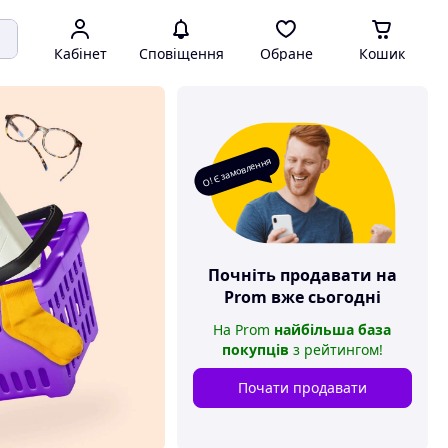
Кабінет
Сповіщення
Обране
Кошик
О! Є замовлення
Почніть продавати на
Prom
вже сьогодні
На
Prom
найбільша база
покупців
з рейтингом
!
Почати продавати