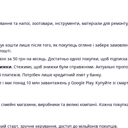
ання та напої, зоотовари, інструменти, матеріали для ремонту,
є кошти лише після того, як покупець огляне і забере замовл
пошті.
ні за 50 грн на місяць. Достатньо однієї покупки, щоб підписка
нижки.
Стежимо, щоб знижки були справжніми. Актуальні пропози
24 платежів. Потрібен лише кредитний ліміт у банку.
e і має понад 10 млн завантажень у Google Play. Купуйте зі смар
 сімейні магазини, виробники та великі компанії. Кожна покупка
ий старт, зручне керування, доступ до мільйонів покупців.