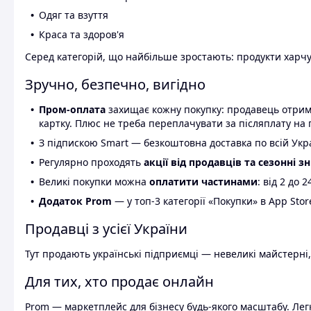
Одяг та взуття
Краса та здоров'я
Серед категорій, що найбільше зростають: продукти харчув
Зручно, безпечно, вигідно
Пром-оплата
захищає кожну покупку: продавець отриму
картку. Плюс не треба переплачувати за післяплату на 
З підпискою Smart — безкоштовна доставка по всій Украї
Регулярно проходять
акції від продавців та сезонні з
Великі покупки можна
оплатити частинами
: від 2 до 
Додаток Prom
— у топ-3 категорії «Покупки» в App Stor
Продавці з усієї України
Тут продають українські підприємці — невеликі майстерні,
Для тих, хто продає онлайн
Prom — маркетплейс для бізнесу будь-якого масштабу. Легк