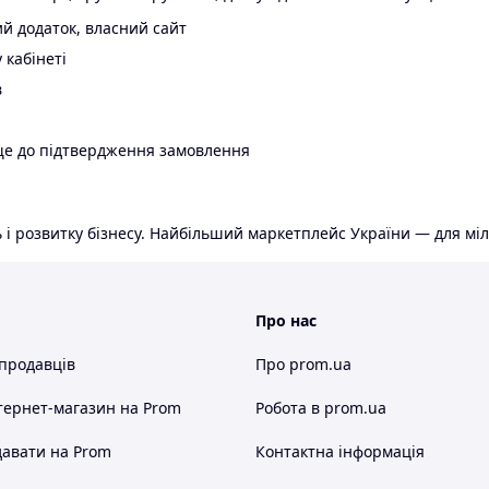
й додаток, власний сайт
 кабінеті
в
ще до підтвердження замовлення
 і розвитку бізнесу. Найбільший маркетплейс України — для міл
Про нас
 продавців
Про prom.ua
тернет-магазин
на Prom
Робота в prom.ua
авати на Prom
Контактна інформація