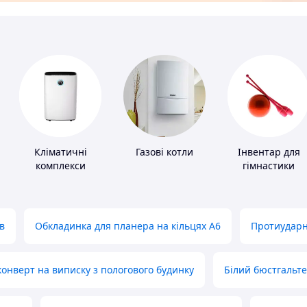
Кліматичні
Газові котли
Інвентар для
комплекси
гімнастики
в
Обкладинка для планера на кільцях А6
Протиударн
нверт на виписку з пологового будинку
Білий бюстгальт