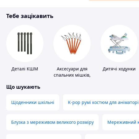
Матеріали для ремонту
Тебе зацікавить
Спорт і відпочинок
Деталі КШМ
Аксесуари для
Дитячі ходунки
спальних мішків,
карематів та
Що шукають
наметів
Щоденники шкільні
K-pop румі костюм для аніматорі
Блузка з мереживом великого розміру
Мереживний ко