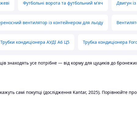
ожеві
Футбольні ворота та футбольний м'яч
Двигун із
реносний вентилятор із контейнером для льоду
Вентилят
Трубки кондиціонера АУДІ А6 Ц5
Трубка кондиціонера Ford
в знаходять усе потрібне — від корму для цуциків до бронежилет
ажуть самі покупці (дослідження Kantar, 2025). Порівнюйте пропо