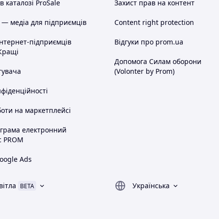
 каталозі ProSale
Захист прав на контент
 — медіа для підприємців
Content right protection
інтернет-підприємців
Відгуки про prom.ua
Кращі
Допомога Силам оборони
тувача
(Volonter by Prom)
нфіденційності
оти на маркетплейсі
ограма електронний
с PROM
oogle Ads
вітла
Українська
BETA