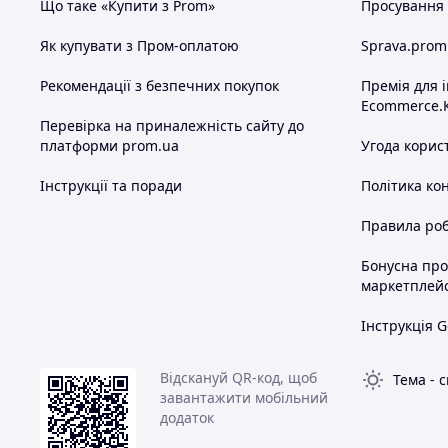
Що таке «Купити з Prom»
Просування в
Як купувати з Пром-оплатою
Sprava.prom
Рекомендації з безпечних покупок
Премія для 
Ecommerce.
Перевірка на приналежність сайту до
платформи prom.ua
Угода корис
Інструкції та поради
Політика ко
Правила роб
Бонусна пр
маркетплей
Інструкція G
Відскануй QR-код, щоб
Тема
-
с
завантажити мобільний
додаток