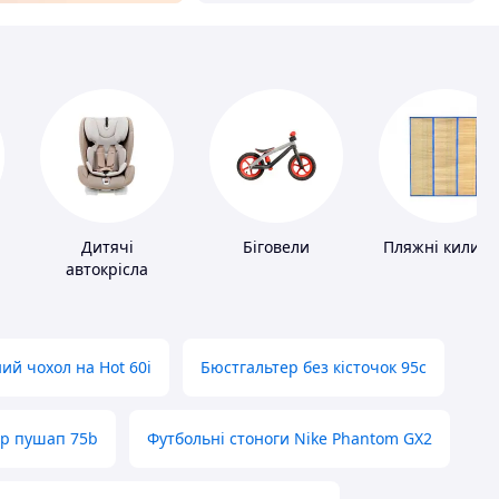
Дитячі
Біговели
Пляжні килим
автокрісла
ий чохол на Hot 60i
Бюстгальтер без кісточок 95с
ер пушап 75b
Футбольні стоноги Nike Phantom GX2