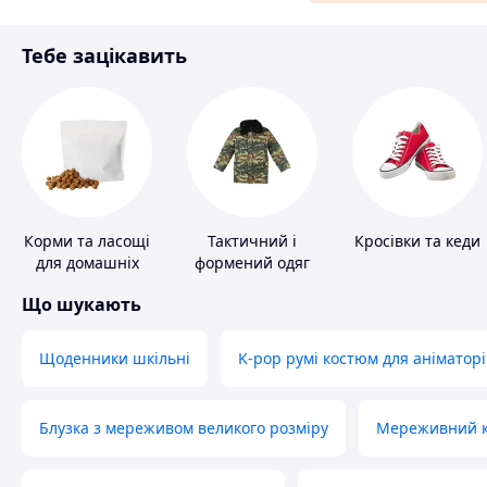
Матеріали для ремонту
Тебе зацікавить
Спорт і відпочинок
Корми та ласощі
Тактичний і
Кросівки та кеди
для домашніх
формений одяг
тварин і птахів
Що шукають
Щоденники шкільні
K-pop румі костюм для аніматорі
Блузка з мереживом великого розміру
Мереживний ко