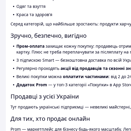
Одяг та взуття
Краса та здоров'я
Серед категорій, що найбільше зростають: продукти харчув
Зручно, безпечно, вигідно
Пром-оплата
захищає кожну покупку: продавець отриму
картку. Плюс не треба переплачувати за післяплату на 
З підпискою Smart — безкоштовна доставка по всій Украї
Регулярно проходять
акції від продавців та сезонні з
Великі покупки можна
оплатити частинами
: від 2 до 
Додаток Prom
— у топ-3 категорії «Покупки» в App Stor
Продавці з усієї України
Тут продають українські підприємці — невеликі майстерні,
Для тих, хто продає онлайн
Prom — маркетплейс для бізнесу будь-якого масштабу. Легк