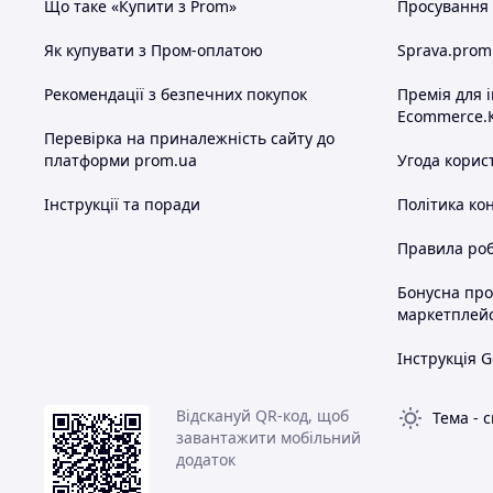
Що таке «Купити з Prom»
Просування в
Як купувати з Пром-оплатою
Sprava.prom
Рекомендації з безпечних покупок
Премія для 
Ecommerce.
Перевірка на приналежність сайту до
платформи prom.ua
Угода корис
Інструкції та поради
Політика ко
Правила роб
Бонусна пр
маркетплей
Інструкція G
Відскануй QR-код, щоб
Тема
-
с
завантажити мобільний
додаток