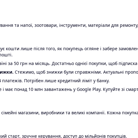
ання та напої, зоотовари, інструменти, матеріали для ремонту,
є кошти лише після того, як покупець огляне і забере замовл
пошті.
ні за 50 грн на місяць. Достатньо однієї покупки, щоб підписка
нижки.
Стежимо, щоб знижки були справжніми. Актуальні пропози
24 платежів. Потрібен лише кредитний ліміт у банку.
e і має понад 10 млн завантажень у Google Play. Купуйте зі смар
 сімейні магазини, виробники та великі компанії. Кожна покупка
ий старт, зручне керування, доступ до мільйонів покупців.