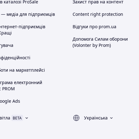
 каталозі ProSale
Захист прав на контент
 — медіа для підприємців
Content right protection
інтернет-підприємців
Відгуки про prom.ua
Кращі
Допомога Силам оборони
тувача
(Volonter by Prom)
нфіденційності
оти на маркетплейсі
ограма електронний
с PROM
oogle Ads
вітла
Українська
BETA