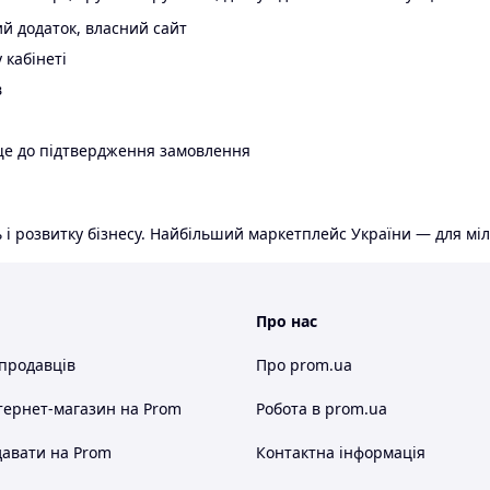
й додаток, власний сайт
 кабінеті
в
ще до підтвердження замовлення
 і розвитку бізнесу. Найбільший маркетплейс України — для міл
Про нас
 продавців
Про prom.ua
тернет-магазин
на Prom
Робота в prom.ua
авати на Prom
Контактна інформація