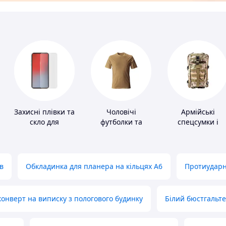
Захисні плівки та
Чоловічі
Армійські
скло для
футболки та
спецсумки і
портативних
майки
рюкзаки
пристроїв
в
Обкладинка для планера на кільцях А6
Протиударн
нверт на виписку з пологового будинку
Білий бюстгальт