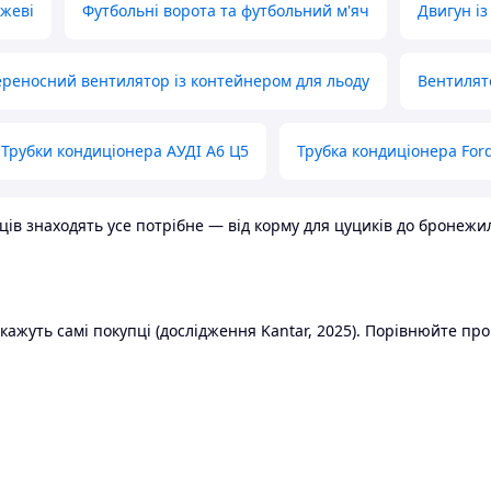
ожеві
Футбольні ворота та футбольний м'яч
Двигун із
реносний вентилятор із контейнером для льоду
Вентилят
Трубки кондиціонера АУДІ А6 Ц5
Трубка кондиціонера Ford
в знаходять усе потрібне — від корму для цуциків до бронежилет
ажуть самі покупці (дослідження Kantar, 2025). Порівнюйте пропо