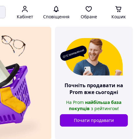
Кабінет
Сповіщення
Обране
Кошик
О! Є замовлення
Почніть продавати на
Prom
вже сьогодні
На
Prom
найбільша база
покупців
з рейтингом
!
Почати продавати