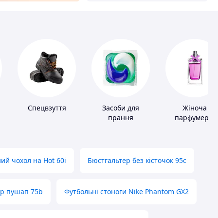
Спецвзуття
Засоби для
Жіноча
прання
парфумерія
ий чохол на Hot 60i
Бюстгальтер без кісточок 95с
ер пушап 75b
Футбольні стоноги Nike Phantom GX2