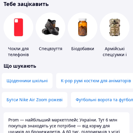
Тебе зацікавить
Чохли для
Спецвзуття
Біодобавки
Армійські
телефонів
спецсумки і
рюкзаки
Що шукають
Щоденники шкільні
K-pop румі костюм для аніматорів
Бутси Nike Air Zoom рожеві
Футбольні ворота та футбо
Prom — найбільший маркетплейс України. Тут 6 млн
покупців знаходять усе потрібне — від корму для
цуциків до бронежилетів. А 60 тис. підприємців з усієї