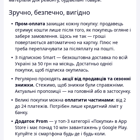
Зручно, безпечно, вигідно
Пром-оплата
захищає кожну покупку: продавець
отримує кошти лише після того, як покупець огляне і
забере замовлення. Щось не так — гроші
повертаються автоматично на картку. Плюс не
треба переплачувати за післяплату на пошті.
З підпискою Smart — безкоштовна доставка по всій
Україні за 50 грн на місяць. Достатньо однієї
покупки, щоб підписка окупилась.
Регулярно проходять
акції від продавців та сезонні
знижки.
Стежимо, щоб знижки були справжніми.
Актуальні пропозиції — на головній або в застосунку.
Великі покупки можна
оплатити частинами
: від 2
до 24 платежів. Потрібен лише кредитний ліміт у
банку.
Додаток Prom
— у топ-3 категорії «Покупки» в App
Store і має понад 10 млн завантажень у Google Play.
Купуйте зі смартфона будь-де і будь-коли.