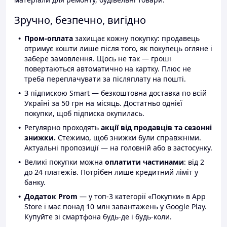
Зручно, безпечно, вигідно
Пром-оплата
захищає кожну покупку: продавець
отримує кошти лише після того, як покупець огляне і
забере замовлення. Щось не так — гроші
повертаються автоматично на картку. Плюс не
треба переплачувати за післяплату на пошті.
З підпискою Smart — безкоштовна доставка по всій
Україні за 50 грн на місяць. Достатньо однієї
покупки, щоб підписка окупилась.
Регулярно проходять
акції від продавців та сезонні
знижки.
Стежимо, щоб знижки були справжніми.
Актуальні пропозиції — на головній або в застосунку.
Великі покупки можна
оплатити частинами
: від 2
до 24 платежів. Потрібен лише кредитний ліміт у
банку.
Додаток Prom
— у топ-3 категорії «Покупки» в App
Store і має понад 10 млн завантажень у Google Play.
Купуйте зі смартфона будь-де і будь-коли.