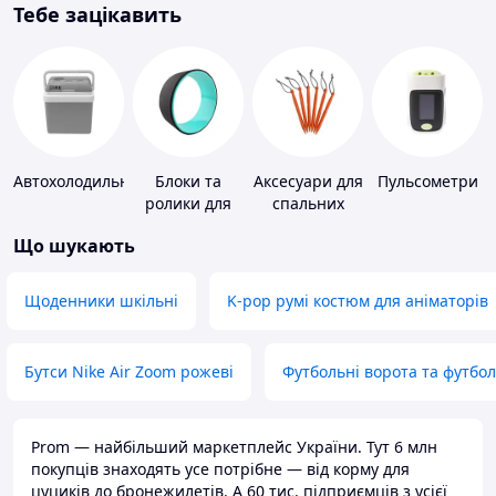
Тебе зацікавить
Автохолодильники
Блоки та
Аксесуари для
Пульсометри
ролики для
спальних
йоги
мішків,
Що шукають
карематів та
наметів
Щоденники шкільні
K-pop румі костюм для аніматорів
Бутси Nike Air Zoom рожеві
Футбольні ворота та футбо
Prom — найбільший маркетплейс України. Тут 6 млн
покупців знаходять усе потрібне — від корму для
цуциків до бронежилетів. А 60 тис. підприємців з усієї