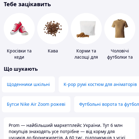
Тебе зацікавить
Кросівки та
Кава
Корми та
Чоловічі
кеди
ласощі для
футболки та
домашніх
майки
Що шукають
тварин і
птахів
Щоденники шкільні
K-pop румі костюм для аніматорів
Бутси Nike Air Zoom рожеві
Футбольні ворота та футбо
Prom — найбільший маркетплейс України. Тут 6 млн
покупців знаходять усе потрібне — від корму для
цуциків до бронежилетів. А 60 тис. підприємців з усієї