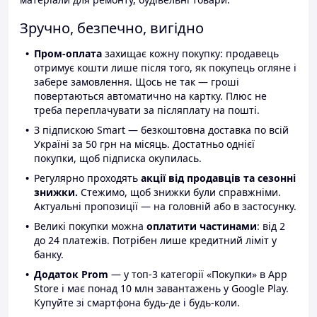
Зручно, безпечно, вигідно
Пром-оплата
захищає кожну покупку: продавець
отримує кошти лише після того, як покупець огляне і
забере замовлення. Щось не так — гроші
повертаються автоматично на картку. Плюс не
треба переплачувати за післяплату на пошті.
З підпискою Smart — безкоштовна доставка по всій
Україні за 50 грн на місяць. Достатньо однієї
покупки, щоб підписка окупилась.
Регулярно проходять
акції від продавців та сезонні
знижки.
Стежимо, щоб знижки були справжніми.
Актуальні пропозиції — на головній або в застосунку.
Великі покупки можна
оплатити частинами
: від 2
до 24 платежів. Потрібен лише кредитний ліміт у
банку.
Додаток Prom
— у топ-3 категорії «Покупки» в App
Store і має понад 10 млн завантажень у Google Play.
Купуйте зі смартфона будь-де і будь-коли.