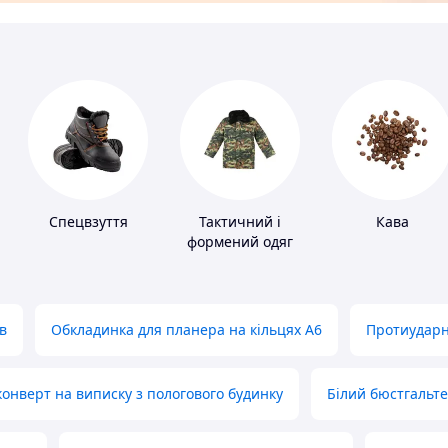
Спецвзуття
Тактичний і
Кава
формений одяг
в
Обкладинка для планера на кільцях А6
Протиударн
нверт на виписку з пологового будинку
Білий бюстгальт