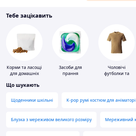
Матеріали для ремонту
Тебе зацікавить
Спорт і відпочинок
Корми та ласощі
Засоби для
Чоловічі
для домашніх
прання
футболки та
тварин і птахів
майки
Що шукають
Щоденники шкільні
K-pop румі костюм для аніматорі
Блузка з мереживом великого розміру
Мереживний ко