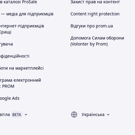
 каталозі ProSale
Захист прав на контент
 — медіа для підприємців
Content right protection
інтернет-підприємців
Відгуки про prom.ua
Кращі
Допомога Силам оборони
тувача
(Volonter by Prom)
нфіденційності
оти на маркетплейсі
ограма електронний
с PROM
oogle Ads
вітла
Українська
BETA