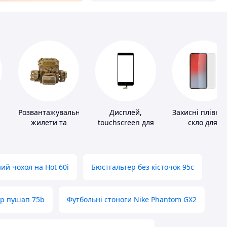
Розвантажувальні
Дисплей,
Захисні плівки 
жилети та
touchscreen для
скло для
плитоноски без
телефонів
портативних
плит
пристроїв
ий чохол на Hot 60i
Бюстгальтер без кісточок 95с
ер пушап 75b
Футбольні стоноги Nike Phantom GX2