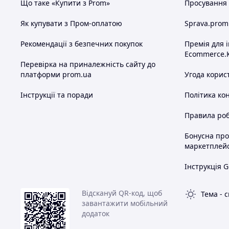
Що таке «Купити з Prom»
Просування в
Як купувати з Пром-оплатою
Sprava.prom
Рекомендації з безпечних покупок
Премія для 
Ecommerce.
Перевірка на приналежність сайту до
платформи prom.ua
Угода корис
Інструкції та поради
Політика ко
Правила роб
Бонусна пр
маркетплей
Інструкція G
Відскануй QR-код, щоб
Тема
-
с
завантажити мобільний
додаток