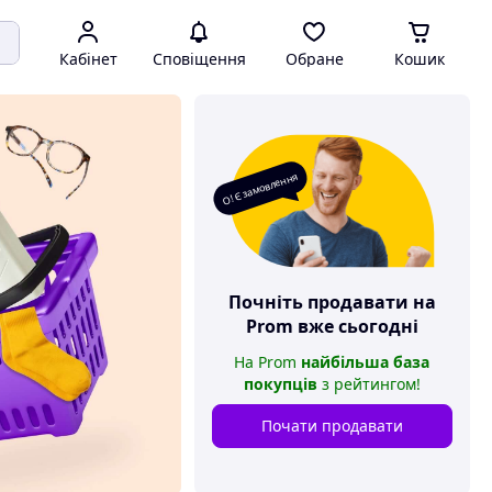
Кабінет
Сповіщення
Обране
Кошик
О! Є замовлення
Почніть продавати на
Prom
вже сьогодні
На
Prom
найбільша база
покупців
з рейтингом
!
Почати продавати