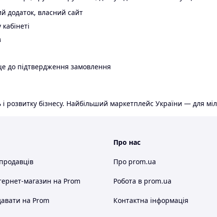
й додаток, власний сайт
 кабінеті
в
ще до підтвердження замовлення
 і розвитку бізнесу. Найбільший маркетплейс України — для міл
Про нас
 продавців
Про prom.ua
тернет-магазин
на Prom
Робота в prom.ua
авати на Prom
Контактна інформація