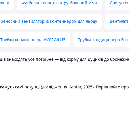
ожеві
Футбольні ворота та футбольний м'яч
Двигун із
реносний вентилятор із контейнером для льоду
Вентилят
Трубки кондиціонера АУДІ А6 Ц5
Трубка кондиціонера Ford
в знаходять усе потрібне — від корму для цуциків до бронежилет
ажуть самі покупці (дослідження Kantar, 2025). Порівнюйте пропо