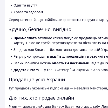
Одяг та взуття
Краса та здоров'я
Серед категорій, що найбільше зростають: продукти харчув
Зручно, безпечно, вигідно
Пром-оплата
захищає кожну покупку: продавець отриму
картку. Плюс не треба переплачувати за післяплату на 
З підпискою Smart — безкоштовна доставка по всій Украї
Регулярно проходять
акції від продавців та сезонні з
Великі покупки можна
оплатити частинами
: від 2 до 
Додаток Prom
— у топ-3 категорії «Покупки» в App Stor
Продавці з усієї України
Тут продають українські підприємці — невеликі майстерні,
Для тих, хто продає онлайн
Prom — маркетплейс для бізнесу будь-якого масштабу. Легк