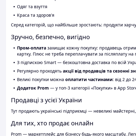
Одяг та взуття
Краса та здоров'я
Серед категорій, що найбільше зростають: продукти харчув
Зручно, безпечно, вигідно
Пром-оплата
захищає кожну покупку: продавець отриму
картку. Плюс не треба переплачувати за післяплату на 
З підпискою Smart — безкоштовна доставка по всій Украї
Регулярно проходять
акції від продавців та сезонні з
Великі покупки можна
оплатити частинами
: від 2 до 
Додаток Prom
— у топ-3 категорії «Покупки» в App Stor
Продавці з усієї України
Тут продають українські підприємці — невеликі майстерні,
Для тих, хто продає онлайн
Prom — маркетплейс для бізнесу будь-якого масштабу. Легк