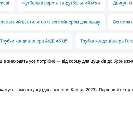
ожеві
Футбольні ворота та футбольний м'яч
Двигун із
реносний вентилятор із контейнером для льоду
Вентилят
Трубки кондиціонера АУДІ А6 Ц5
Трубка кондиціонера Ford
в знаходять усе потрібне — від корму для цуциків до бронежилет
ажуть самі покупці (дослідження Kantar, 2025). Порівнюйте пропо