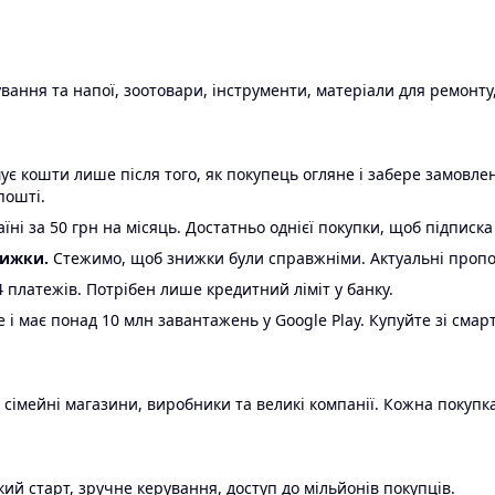
ання та напої, зоотовари, інструменти, матеріали для ремонту,
є кошти лише після того, як покупець огляне і забере замовл
пошті.
ні за 50 грн на місяць. Достатньо однієї покупки, щоб підписка
нижки.
Стежимо, щоб знижки були справжніми. Актуальні пропози
24 платежів. Потрібен лише кредитний ліміт у банку.
e і має понад 10 млн завантажень у Google Play. Купуйте зі смар
 сімейні магазини, виробники та великі компанії. Кожна покупка
ий старт, зручне керування, доступ до мільйонів покупців.