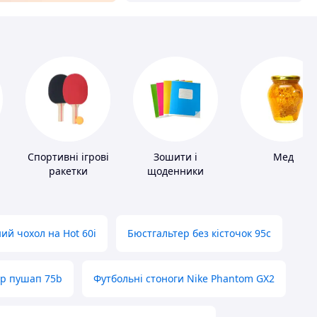
Спортивні ігрові
Зошити і
Мед
ракетки
щоденники
ий чохол на Hot 60i
Бюстгальтер без кісточок 95с
ер пушап 75b
Футбольні стоноги Nike Phantom GX2