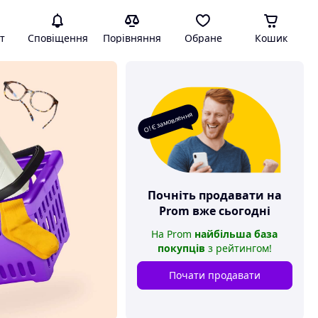
т
Сповіщення
Порівняння
Обране
Кошик
О! Є замовлення
Почніть продавати на
Prom
вже сьогодні
На
Prom
найбільша база
покупців
з рейтингом
!
Почати продавати