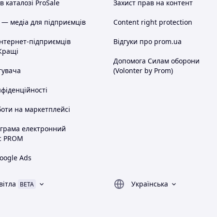
 каталозі ProSale
Захист прав на контент
 — медіа для підприємців
Content right protection
інтернет-підприємців
Відгуки про prom.ua
Кращі
Допомога Силам оборони
тувача
(Volonter by Prom)
нфіденційності
оти на маркетплейсі
ограма електронний
с PROM
oogle Ads
вітла
Українська
BETA