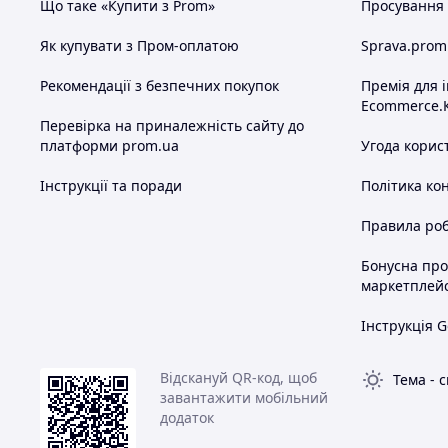
Що таке «Купити з Prom»
Просування в
Як купувати з Пром-оплатою
Sprava.prom
Рекомендації з безпечних покупок
Премія для 
Ecommerce.
Перевірка на приналежність сайту до
платформи prom.ua
Угода корис
Інструкції та поради
Політика ко
Правила роб
Бонусна пр
маркетплей
Інструкція G
Відскануй QR-код, щоб
Тема
-
с
завантажити мобільний
додаток