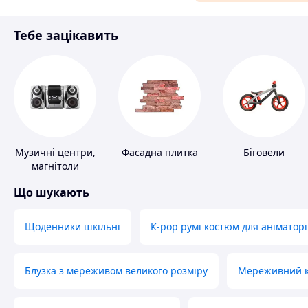
Матеріали для ремонту
Тебе зацікавить
Спорт і відпочинок
Музичні центри,
Фасадна плитка
Біговели
магнітоли
Що шукають
Щоденники шкільні
K-pop румі костюм для аніматорі
Блузка з мереживом великого розміру
Мереживний ко