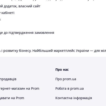
й додаток, власний сайт
 кабінеті
в
ще до підтвердження замовлення
 і розвитку бізнесу. Найбільший маркетплейс України — для міл
Про нас
 продавців
Про prom.ua
тернет-магазин
на Prom
Робота в prom.ua
авати на Prom
Контактна інформація