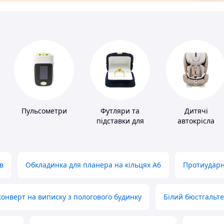
Пульсометри
Футляри та
Дитячі
підставки для
автокрісла
коштовностей
в
Обкладинка для планера на кільцях А6
Протиударн
нверт на виписку з пологового будинку
Білий бюстгальт