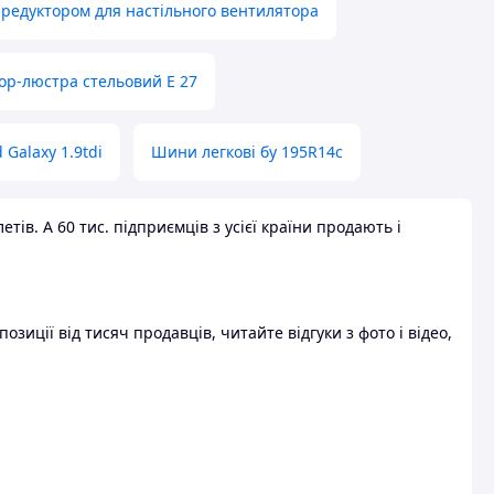
 редуктором для настільного вентилятора
ор-люстра стельовий E 27
 Galaxy 1.9tdi
Шини легкові бу 195R14c
ів. А 60 тис. підприємців з усієї країни продають і
зиції від тисяч продавців, читайте відгуки з фото і відео,