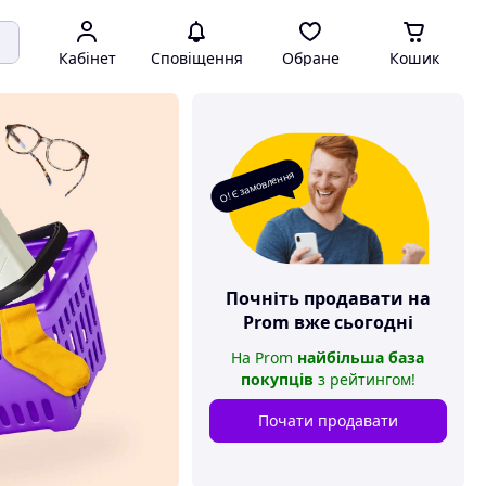
Кабінет
Сповіщення
Обране
Кошик
О! Є замовлення
Почніть продавати на
Prom
вже сьогодні
На
Prom
найбільша база
покупців
з рейтингом
!
Почати продавати