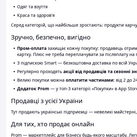
Одяг та взуття
Краса та здоров'я
Серед категорій, що найбільше зростають: продукти харчув
Зручно, безпечно, вигідно
Пром-оплата
захищає кожну покупку: продавець отриму
картку. Плюс не треба переплачувати за післяплату на 
З підпискою Smart — безкоштовна доставка по всій Украї
Регулярно проходять
акції від продавців та сезонні з
Великі покупки можна
оплатити частинами
: від 2 до 
Додаток Prom
— у топ-3 категорії «Покупки» в App Stor
Продавці з усієї України
Тут продають українські підприємці — невеликі майстерні,
Для тих, хто продає онлайн
Prom — маркетплейс для бізнесу будь-якого масштабу. Легк