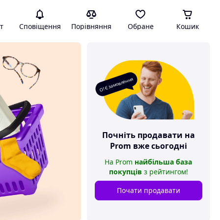
т
Сповіщення
Порівняння
Обране
Кошик
О! Є замовлення
Почніть продавати на
Prom
вже сьогодні
На
Prom
найбільша база
покупців
з рейтингом
!
Почати продавати