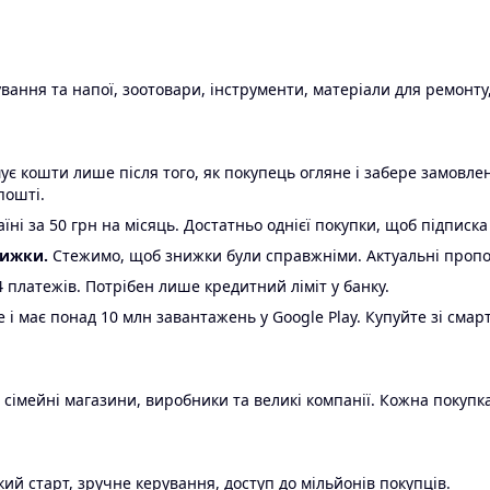
ання та напої, зоотовари, інструменти, матеріали для ремонту,
є кошти лише після того, як покупець огляне і забере замовл
пошті.
ні за 50 грн на місяць. Достатньо однієї покупки, щоб підписка
нижки.
Стежимо, щоб знижки були справжніми. Актуальні пропози
24 платежів. Потрібен лише кредитний ліміт у банку.
e і має понад 10 млн завантажень у Google Play. Купуйте зі смар
 сімейні магазини, виробники та великі компанії. Кожна покупка
ий старт, зручне керування, доступ до мільйонів покупців.