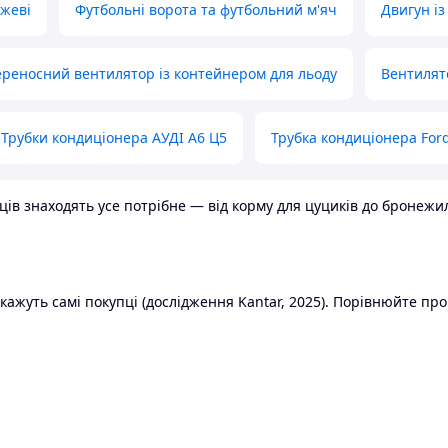
ожеві
Футбольні ворота та футбольний м'яч
Двигун із
реносний вентилятор із контейнером для льоду
Вентилят
Трубки кондиціонера АУДІ А6 Ц5
Трубка кондиціонера Ford
в знаходять усе потрібне — від корму для цуциків до бронежилет
ажуть самі покупці (дослідження Kantar, 2025). Порівнюйте пропо