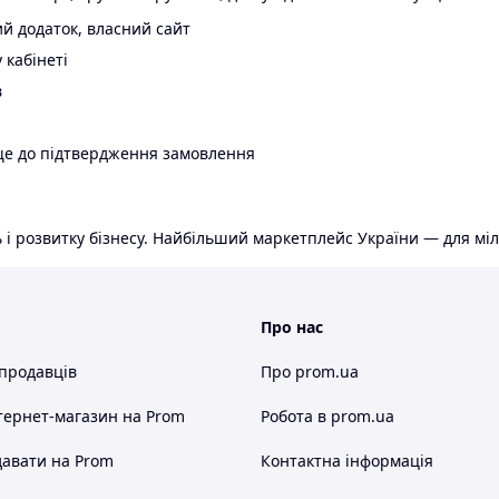
й додаток, власний сайт
 кабінеті
в
ще до підтвердження замовлення
 і розвитку бізнесу. Найбільший маркетплейс України — для міл
Про нас
 продавців
Про prom.ua
тернет-магазин
на Prom
Робота в prom.ua
авати на Prom
Контактна інформація