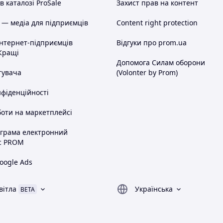
 каталозі ProSale
Захист прав на контент
 — медіа для підприємців
Content right protection
інтернет-підприємців
Відгуки про prom.ua
Кращі
Допомога Силам оборони
тувача
(Volonter by Prom)
нфіденційності
оти на маркетплейсі
ограма електронний
с PROM
oogle Ads
вітла
Українська
BETA