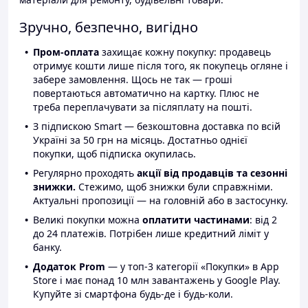
Зручно, безпечно, вигідно
Пром-оплата
захищає кожну покупку: продавець
отримує кошти лише після того, як покупець огляне і
забере замовлення. Щось не так — гроші
повертаються автоматично на картку. Плюс не
треба переплачувати за післяплату на пошті.
З підпискою Smart — безкоштовна доставка по всій
Україні за 50 грн на місяць. Достатньо однієї
покупки, щоб підписка окупилась.
Регулярно проходять
акції від продавців та сезонні
знижки.
Стежимо, щоб знижки були справжніми.
Актуальні пропозиції — на головній або в застосунку.
Великі покупки можна
оплатити частинами
: від 2
до 24 платежів. Потрібен лише кредитний ліміт у
банку.
Додаток Prom
— у топ-3 категорії «Покупки» в App
Store і має понад 10 млн завантажень у Google Play.
Купуйте зі смартфона будь-де і будь-коли.