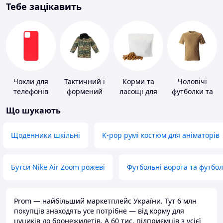
Тебе зацікавить
Чохли для
Тактичний і
Корми та
Чоловічі
телефонів
формений
ласощі для
футболки та
одяг
домашніх
майки
Що шукають
тварин і
птахів
Щоденники шкільні
K-pop румі костюм для аніматорів
Бутси Nike Air Zoom рожеві
Футбольні ворота та футбо
Prom — найбільший маркетплейс України. Тут 6 млн
покупців знаходять усе потрібне — від корму для
цуциків до бронежилетів. А 60 тис. підприємців з усієї