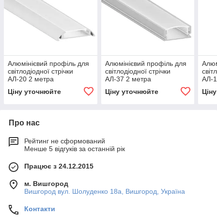
Алюмінієвий профіль для
Алюмінієвий профіль для
Алюм
світлодіодної стрічки
світлодіодної стрічки
світ
АЛ-20 2 метра
АЛ-37 2 метра
АЛ-1
анодований накладний
анодований накладний
анод
Ціну уточнюйте
Ціну уточнюйте
Цін
LEDUA
LEDUA
LED
Про нас
Рейтинг не сформований
Менше 5 відгуків за останній рік
Працює з 24.12.2015
м. Вишгород
Вишгород вул. Шолуденко 18а, Вишгород, Україна
Контакти