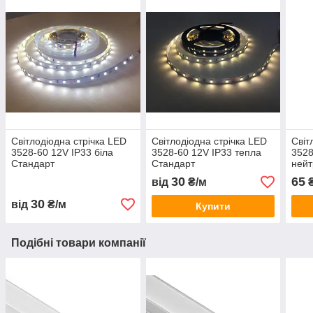
Світлодіодна стрічка LED
Світлодіодна стрічка LED
Світ
3528-60 12V IP33 біла
3528-60 12V IP33 тепла
3528
Стандарт
Стандарт
нейт
СТА
30
65
від
₴/м
₴
30
від
₴/м
Купити
Подібні товари компанії