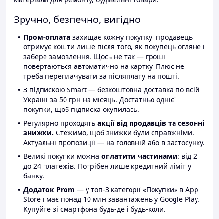
Зручно, безпечно, вигідно
Пром-оплата
захищає кожну покупку: продавець
отримує кошти лише після того, як покупець огляне і
забере замовлення. Щось не так — гроші
повертаються автоматично на картку. Плюс не
треба переплачувати за післяплату на пошті.
З підпискою Smart — безкоштовна доставка по всій
Україні за 50 грн на місяць. Достатньо однієї
покупки, щоб підписка окупилась.
Регулярно проходять
акції від продавців та сезонні
знижки.
Стежимо, щоб знижки були справжніми.
Актуальні пропозиції — на головній або в застосунку.
Великі покупки можна
оплатити частинами
: від 2
до 24 платежів. Потрібен лише кредитний ліміт у
банку.
Додаток Prom
— у топ-3 категорії «Покупки» в App
Store і має понад 10 млн завантажень у Google Play.
Купуйте зі смартфона будь-де і будь-коли.