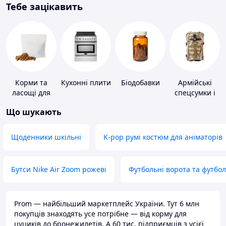
Тебе зацікавить
Корми та
Кухонні плити
Біодобавки
Армійські
ласощі для
спецсумки і
домашніх
рюкзаки
Що шукають
тварин і
птахів
Щоденники шкільні
K-pop румі костюм для аніматорів
Бутси Nike Air Zoom рожеві
Футбольні ворота та футбо
Prom — найбільший маркетплейс України. Тут 6 млн
покупців знаходять усе потрібне — від корму для
цуциків до бронежилетів. А 60 тис. підприємців з усієї