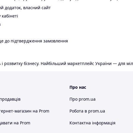
й додаток, власний сайт
 кабінеті
в
ще до підтвердження замовлення
 і розвитку бізнесу. Найбільший маркетплейс України — для міл
Про нас
 продавців
Про prom.ua
тернет-магазин
на Prom
Робота в prom.ua
авати на Prom
Контактна інформація