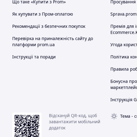
Що таке «Купити з Prom»
Просування в
Як купувати з Пром-оплатою
Sprava.prom
Рекомендації з безпечних покупок
Премія для 
Ecommerce.
Перевірка на приналежність сайту до
платформи prom.ua
Угода корис
Інструкції та поради
Політика ко
Правила роб
Бонусна пр
маркетплей
Інструкція G
Відскануй QR-код, щоб
Тема
-
с
завантажити мобільний
додаток