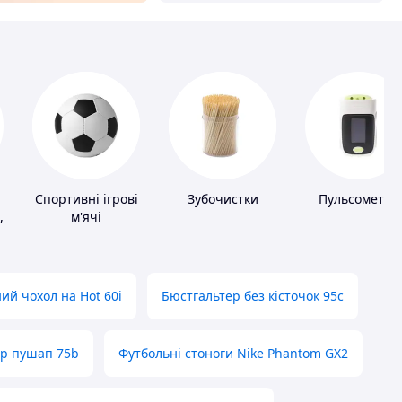
Спортивні ігрові
Зубочистки
Пульсометри
,
м'ячі
ий чохол на Hot 60i
Бюстгальтер без кісточок 95с
ер пушап 75b
Футбольні стоноги Nike Phantom GX2