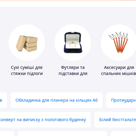
Сухі суміші для
Футляри та
Аксесуари для
стяжки підлоги
підставки для
спальних мішків
коштовностей
карематів та
наметів
в
Обкладинка для планера на кільцях А6
Протиударн
нверт на виписку з пологового будинку
Білий бюстгальт