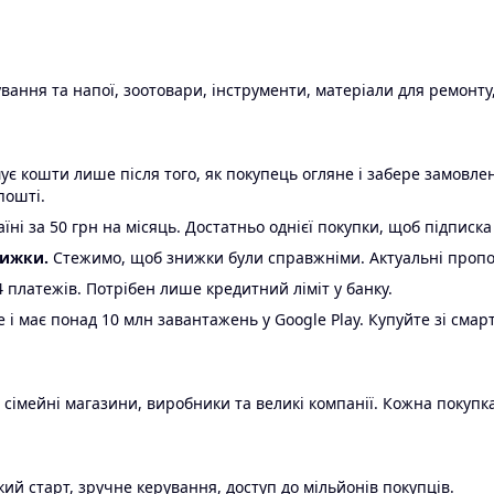
ання та напої, зоотовари, інструменти, матеріали для ремонту,
є кошти лише після того, як покупець огляне і забере замовл
пошті.
ні за 50 грн на місяць. Достатньо однієї покупки, щоб підписка
нижки.
Стежимо, щоб знижки були справжніми. Актуальні пропози
24 платежів. Потрібен лише кредитний ліміт у банку.
e і має понад 10 млн завантажень у Google Play. Купуйте зі смар
 сімейні магазини, виробники та великі компанії. Кожна покупка
ий старт, зручне керування, доступ до мільйонів покупців.