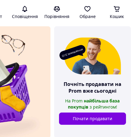
т
Сповіщення
Порівняння
Обране
Кошик
О! Є замовлення
Почніть продавати на
Prom
вже сьогодні
На
Prom
найбільша база
покупців
з рейтингом
!
Почати продавати