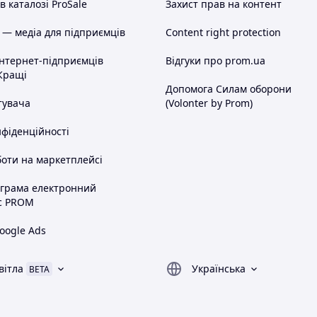
 каталозі ProSale
Захист прав на контент
 — медіа для підприємців
Content right protection
інтернет-підприємців
Відгуки про prom.ua
Кращі
Допомога Силам оборони
тувача
(Volonter by Prom)
нфіденційності
оти на маркетплейсі
ограма електронний
с PROM
oogle Ads
вітла
Українська
BETA