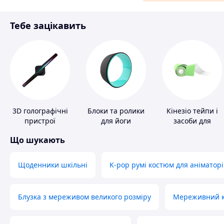
Матеріали для ремонту
Тебе зацікавить
Спорт і відпочинок
3D голографічні
Блоки та ролики
Кінезіо тейпи і
пристрої
для йоги
засоби для
тейпування
Що шукають
Щоденники шкільні
K-pop румі костюм для аніматорі
Блузка з мереживом великого розміру
Мереживний ко