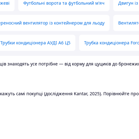
ожеві
Футбольні ворота та футбольний м'яч
Двигун із
реносний вентилятор із контейнером для льоду
Вентилят
Трубки кондиціонера АУДІ А6 Ц5
Трубка кондиціонера Ford
в знаходять усе потрібне — від корму для цуциків до бронежилет
ажуть самі покупці (дослідження Kantar, 2025). Порівнюйте пропо