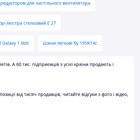
 редуктором для настільного вентилятора
ор-люстра стельовий E 27
 Galaxy 1.9tdi
Шини легкові бу 195R14c
ів. А 60 тис. підприємців з усієї країни продають і
зиції від тисяч продавців, читайте відгуки з фото і відео,