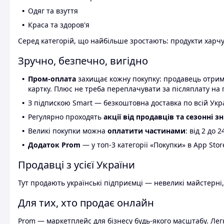
Одяг та взуття
Краса та здоров'я
Серед категорій, що найбільше зростають: продукти харчув
Зручно, безпечно, вигідно
Пром-оплата
захищає кожну покупку: продавець отриму
картку. Плюс не треба переплачувати за післяплату на 
З підпискою Smart — безкоштовна доставка по всій Украї
Регулярно проходять
акції від продавців та сезонні з
Великі покупки можна
оплатити частинами
: від 2 до 
Додаток Prom
— у топ-3 категорії «Покупки» в App Stor
Продавці з усієї України
Тут продають українські підприємці — невеликі майстерні,
Для тих, хто продає онлайн
Prom — маркетплейс для бізнесу будь-якого масштабу. Легк