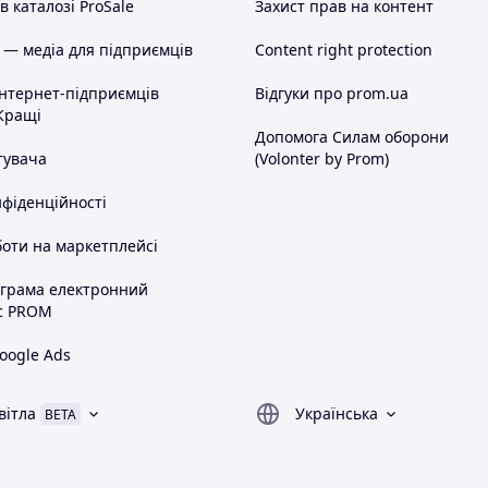
 каталозі ProSale
Захист прав на контент
 — медіа для підприємців
Content right protection
інтернет-підприємців
Відгуки про prom.ua
Кращі
Допомога Силам оборони
тувача
(Volonter by Prom)
нфіденційності
оти на маркетплейсі
ограма електронний
с PROM
oogle Ads
вітла
Українська
BETA