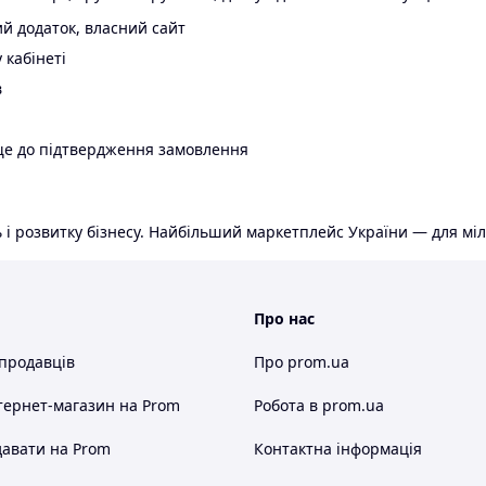
й додаток, власний сайт
 кабінеті
в
ще до підтвердження замовлення
 і розвитку бізнесу. Найбільший маркетплейс України — для міл
Про нас
 продавців
Про prom.ua
тернет-магазин
на Prom
Робота в prom.ua
авати на Prom
Контактна інформація