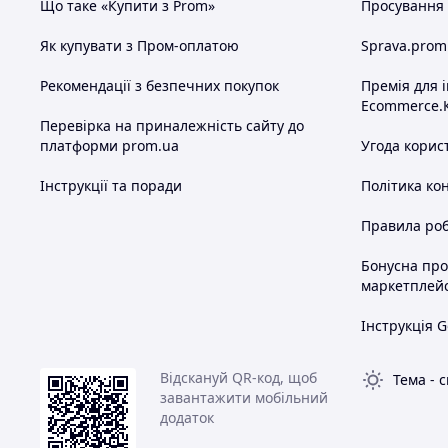
Що таке «Купити з Prom»
Просування в
Як купувати з Пром-оплатою
Sprava.prom
Рекомендації з безпечних покупок
Премія для 
Ecommerce.
Перевірка на приналежність сайту до
платформи prom.ua
Угода корис
Інструкції та поради
Політика ко
Правила роб
Бонусна пр
маркетплей
Інструкція G
Відскануй QR-код, щоб
Тема
-
с
завантажити мобільний
додаток