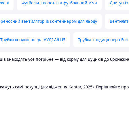
ожеві
Футбольні ворота та футбольний м'яч
Двигун із
реносний вентилятор із контейнером для льоду
Вентилят
Трубки кондиціонера АУДІ А6 Ц5
Трубка кондиціонера Ford
в знаходять усе потрібне — від корму для цуциків до бронежилет
ажуть самі покупці (дослідження Kantar, 2025). Порівнюйте пропо