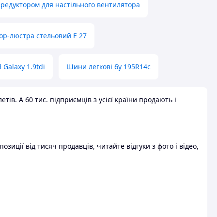
 редуктором для настільного вентилятора
ор-люстра стельовий E 27
 Galaxy 1.9tdi
Шини легкові бу 195R14c
ів. А 60 тис. підприємців з усієї країни продають і
зиції від тисяч продавців, читайте відгуки з фото і відео,