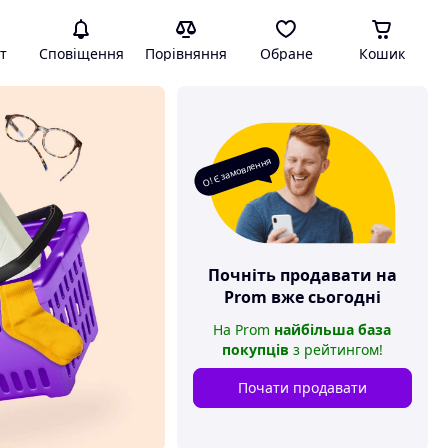
т
Сповіщення
Порівняння
Обране
Кошик
О! Є замовлення
Почніть продавати на
Prom
вже сьогодні
На
Prom
найбільша база
покупців
з рейтингом
!
Почати продавати