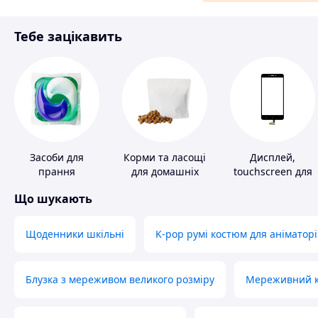
Матеріали для ремонту
Тебе зацікавить
Спорт і відпочинок
Засоби для
Корми та ласощі
Дисплей,
прання
для домашніх
touchscreen для
тварин і птахів
телефонів
Що шукають
Щоденники шкільні
K-pop румі костюм для аніматорі
Блузка з мереживом великого розміру
Мереживний ко