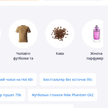
Чоловічі
Кава
Жіноча
футболки та
парфумерія
майки
ий чохол на Hot 60i
Бюстгальтер без кісточок 95с
ер пушап 75b
Футбольні стоноги Nike Phantom GX2