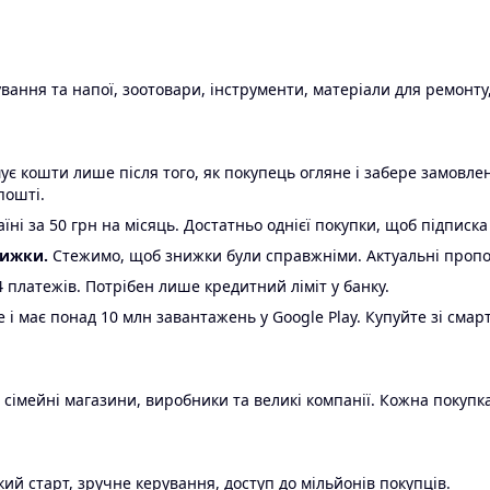
ання та напої, зоотовари, інструменти, матеріали для ремонту,
є кошти лише після того, як покупець огляне і забере замовл
пошті.
ні за 50 грн на місяць. Достатньо однієї покупки, щоб підписка
нижки.
Стежимо, щоб знижки були справжніми. Актуальні пропози
24 платежів. Потрібен лише кредитний ліміт у банку.
e і має понад 10 млн завантажень у Google Play. Купуйте зі смар
 сімейні магазини, виробники та великі компанії. Кожна покупка
ий старт, зручне керування, доступ до мільйонів покупців.