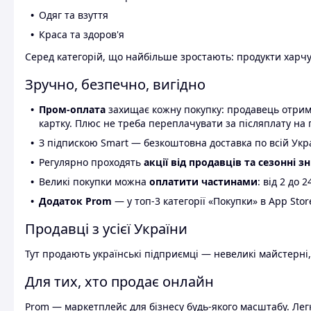
Одяг та взуття
Краса та здоров'я
Серед категорій, що найбільше зростають: продукти харчув
Зручно, безпечно, вигідно
Пром-оплата
захищає кожну покупку: продавець отриму
картку. Плюс не треба переплачувати за післяплату на 
З підпискою Smart — безкоштовна доставка по всій Украї
Регулярно проходять
акції від продавців та сезонні з
Великі покупки можна
оплатити частинами
: від 2 до 
Додаток Prom
— у топ-3 категорії «Покупки» в App Stor
Продавці з усієї України
Тут продають українські підприємці — невеликі майстерні,
Для тих, хто продає онлайн
Prom — маркетплейс для бізнесу будь-якого масштабу. Легк