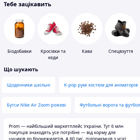
Тебе зацікавить
Біодобавки
Кросівки та
Кава
Спецвзуття
кеди
Що шукають
Щоденники шкільні
K-pop румі костюм для аніматорів
Бутси Nike Air Zoom рожеві
Футбольні ворота та футбо
Prom — найбільший маркетплейс України. Тут 6 млн
покупців знаходять усе потрібне — від корму для
цуциків до бронежилетів. А 60 тис. підприємців з усієї