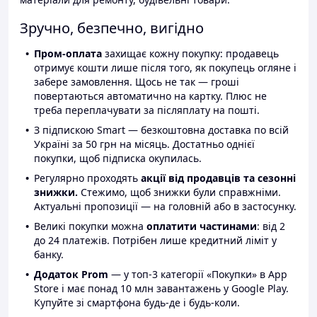
Зручно, безпечно, вигідно
Пром-оплата
захищає кожну покупку: продавець
отримує кошти лише після того, як покупець огляне і
забере замовлення. Щось не так — гроші
повертаються автоматично на картку. Плюс не
треба переплачувати за післяплату на пошті.
З підпискою Smart — безкоштовна доставка по всій
Україні за 50 грн на місяць. Достатньо однієї
покупки, щоб підписка окупилась.
Регулярно проходять
акції від продавців та сезонні
знижки.
Стежимо, щоб знижки були справжніми.
Актуальні пропозиції — на головній або в застосунку.
Великі покупки можна
оплатити частинами
: від 2
до 24 платежів. Потрібен лише кредитний ліміт у
банку.
Додаток Prom
— у топ-3 категорії «Покупки» в App
Store і має понад 10 млн завантажень у Google Play.
Купуйте зі смартфона будь-де і будь-коли.