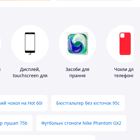
и
Дисплей,
Засоби для
Чохли для
touchscreen для
прання
телефонів
телефонів
ий чохол на Hot 60i
Бюстгальтер без кісточок 95с
ер пушап 75b
Футбольні стоноги Nike Phantom GX2