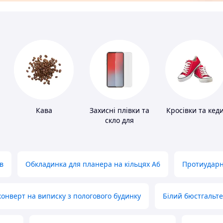
Кава
Захисні плівки та
Кросівки та кед
скло для
портативних
пристроїв
в
Обкладинка для планера на кільцях А6
Протиударн
нверт на виписку з пологового будинку
Білий бюстгальт