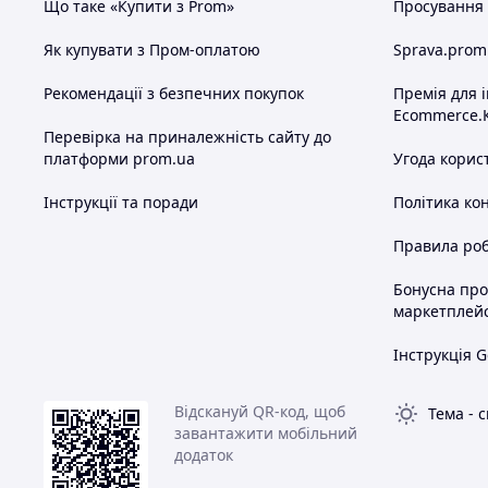
Що таке «Купити з Prom»
Просування в
Як купувати з Пром-оплатою
Sprava.prom
Рекомендації з безпечних покупок
Премія для 
Ecommerce.
Перевірка на приналежність сайту до
платформи prom.ua
Угода корис
Інструкції та поради
Політика ко
Правила роб
Бонусна пр
маркетплей
Інструкція G
Відскануй QR-код, щоб
Тема
-
с
завантажити мобільний
додаток