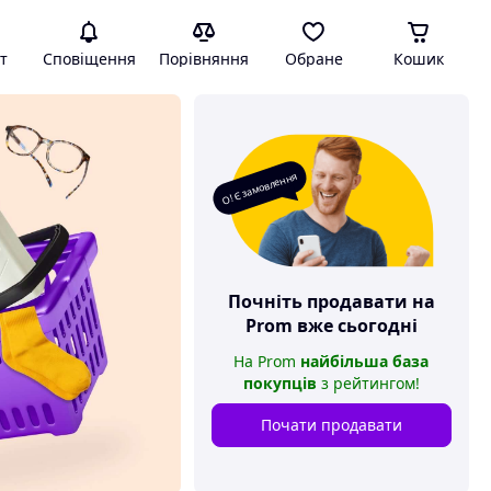
т
Сповіщення
Порівняння
Обране
Кошик
О! Є замовлення
Почніть продавати на
Prom
вже сьогодні
На
Prom
найбільша база
покупців
з рейтингом
!
Почати продавати