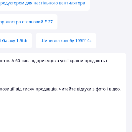
 редуктором для настільного вентилятора
ор-люстра стельовий E 27
 Galaxy 1.9tdi
Шини легкові бу 195R14c
ів. А 60 тис. підприємців з усієї країни продають і
зиції від тисяч продавців, читайте відгуки з фото і відео,