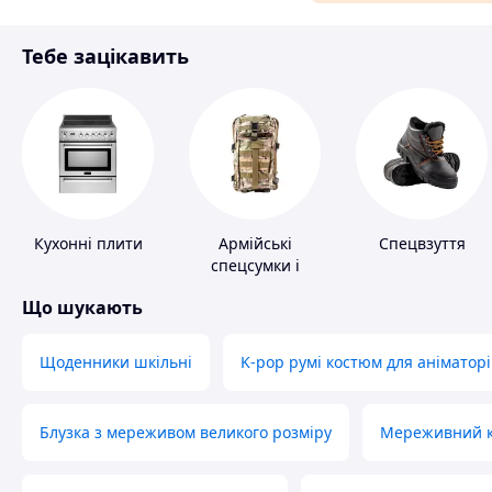
Матеріали для ремонту
Тебе зацікавить
Спорт і відпочинок
Кухонні плити
Армійські
Спецвзуття
спецсумки і
рюкзаки
Що шукають
Щоденники шкільні
K-pop румі костюм для аніматорі
Блузка з мереживом великого розміру
Мереживний ко