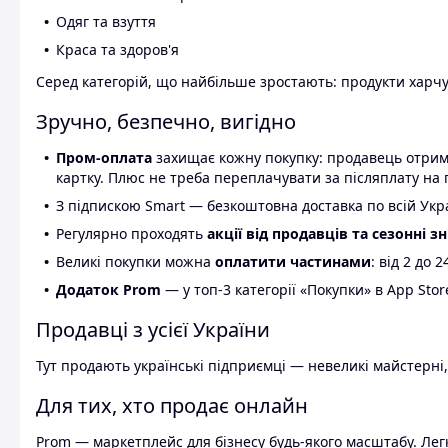
Одяг та взуття
Краса та здоров'я
Серед категорій, що найбільше зростають: продукти харчув
Зручно, безпечно, вигідно
Пром-оплата
захищає кожну покупку: продавець отриму
картку. Плюс не треба переплачувати за післяплату на 
З підпискою Smart — безкоштовна доставка по всій Украї
Регулярно проходять
акції від продавців та сезонні з
Великі покупки можна
оплатити частинами
: від 2 до 
Додаток Prom
— у топ-3 категорії «Покупки» в App Stor
Продавці з усієї України
Тут продають українські підприємці — невеликі майстерні,
Для тих, хто продає онлайн
Prom — маркетплейс для бізнесу будь-якого масштабу. Легк