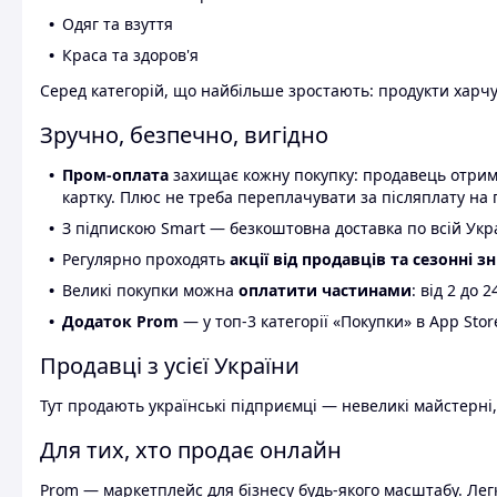
Одяг та взуття
Краса та здоров'я
Серед категорій, що найбільше зростають: продукти харчув
Зручно, безпечно, вигідно
Пром-оплата
захищає кожну покупку: продавець отриму
картку. Плюс не треба переплачувати за післяплату на 
З підпискою Smart — безкоштовна доставка по всій Украї
Регулярно проходять
акції від продавців та сезонні з
Великі покупки можна
оплатити частинами
: від 2 до 
Додаток Prom
— у топ-3 категорії «Покупки» в App Stor
Продавці з усієї України
Тут продають українські підприємці — невеликі майстерні,
Для тих, хто продає онлайн
Prom — маркетплейс для бізнесу будь-якого масштабу. Легк