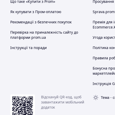
Що таке «Купити з Prom»
Просування в
Як купувати з Пром-оплатою
Sprava.prom
Рекомендації з безпечних покупок
Премія для 
Ecommerce.
Перевірка на приналежність сайту до
платформи prom.ua
Угода корис
Інструкції та поради
Політика ко
Правила роб
Бонусна пр
маркетплей
Інструкція G
Відскануй QR-код, щоб
Тема
-
с
завантажити мобільний
додаток