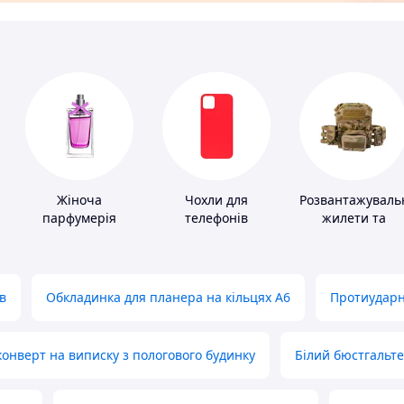
Жіноча
Чохли для
Розвантажуваль
парфумерія
телефонів
жилети та
плитоноски без
плит
в
Обкладинка для планера на кільцях А6
Протиударн
нверт на виписку з пологового будинку
Білий бюстгальт