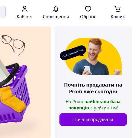
Кабінет
Сповіщення
Обране
Кошик
О! Є замовлення
Почніть продавати на
Prom
вже сьогодні
На
Prom
найбільша база
покупців
з рейтингом
!
Почати продавати