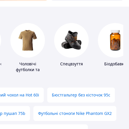
ні
Чоловічі
Спецвзуття
Біодобавки
футболки та
майки
ий чохол на Hot 60i
Бюстгальтер без кісточок 95с
ер пушап 75b
Футбольні стоноги Nike Phantom GX2