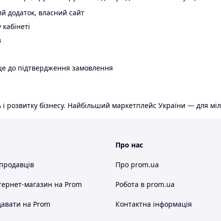
й додаток, власний сайт
 кабінеті
в
ще до підтвердження замовлення
 і розвитку бізнесу. Найбільший маркетплейс України — для міл
Про нас
 продавців
Про prom.ua
тернет-магазин
на Prom
Робота в prom.ua
авати на Prom
Контактна інформація