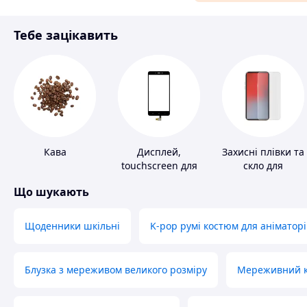
Матеріали для ремонту
Тебе зацікавить
Спорт і відпочинок
Кава
Дисплей,
Захисні плівки та
touchscreen для
скло для
телефонів
портативних
Що шукають
пристроїв
Щоденники шкільні
K-pop румі костюм для аніматорі
Блузка з мереживом великого розміру
Мереживний ко