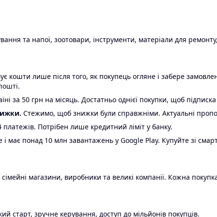
ання та напої, зоотовари, інструменти, матеріали для ремонту,
є кошти лише після того, як покупець огляне і забере замовл
пошті.
ні за 50 грн на місяць. Достатньо однієї покупки, щоб підписка
нижки.
Стежимо, щоб знижки були справжніми. Актуальні пропози
24 платежів. Потрібен лише кредитний ліміт у банку.
e і має понад 10 млн завантажень у Google Play. Купуйте зі смар
 сімейні магазини, виробники та великі компанії. Кожна покупка
ий старт, зручне керування, доступ до мільйонів покупців.