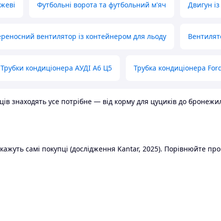
ожеві
Футбольні ворота та футбольний м'яч
Двигун із
реносний вентилятор із контейнером для льоду
Вентилят
Трубки кондиціонера АУДІ А6 Ц5
Трубка кондиціонера Ford
в знаходять усе потрібне — від корму для цуциків до бронежилет
ажуть самі покупці (дослідження Kantar, 2025). Порівнюйте пропо