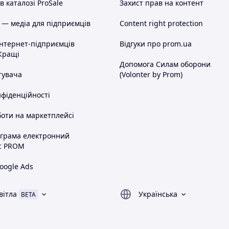
 каталозі ProSale
Захист прав на контент
 — медіа для підприємців
Content right protection
інтернет-підприємців
Відгуки про prom.ua
Кращі
Допомога Силам оборони
тувача
(Volonter by Prom)
нфіденційності
оти на маркетплейсі
ограма електронний
с PROM
oogle Ads
вітла
Українська
BETA