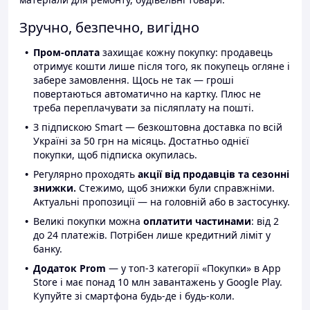
Зручно, безпечно, вигідно
Пром-оплата
захищає кожну покупку: продавець
отримує кошти лише після того, як покупець огляне і
забере замовлення. Щось не так — гроші
повертаються автоматично на картку. Плюс не
треба переплачувати за післяплату на пошті.
З підпискою Smart — безкоштовна доставка по всій
Україні за 50 грн на місяць. Достатньо однієї
покупки, щоб підписка окупилась.
Регулярно проходять
акції від продавців та сезонні
знижки.
Стежимо, щоб знижки були справжніми.
Актуальні пропозиції — на головній або в застосунку.
Великі покупки можна
оплатити частинами
: від 2
до 24 платежів. Потрібен лише кредитний ліміт у
банку.
Додаток Prom
— у топ-3 категорії «Покупки» в App
Store і має понад 10 млн завантажень у Google Play.
Купуйте зі смартфона будь-де і будь-коли.