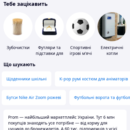
Тебе зацікавить
Зубочистки
Футляри та
Спортивні
Електричні
підставки для
ігрові м'ячі
котли
коштовностей
Що шукають
Щоденники шкільні
K-pop румі костюм для аніматорів
Бутси Nike Air Zoom рожеві
Футбольні ворота та футбо
Prom — найбільший маркетплейс України. Тут 6 млн
покупців знаходять усе потрібне — від корму для
цуциків до бронежилетів. А 60 тис. підприємців з усієї