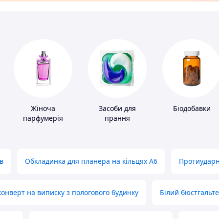
Жіноча
Засоби для
Біодобавки
парфумерія
прання
в
Обкладинка для планера на кільцях А6
Протиударн
нверт на виписку з пологового будинку
Білий бюстгальт