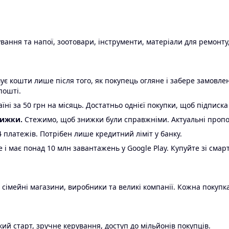
ання та напої, зоотовари, інструменти, матеріали для ремонту,
є кошти лише після того, як покупець огляне і забере замовл
пошті.
ні за 50 грн на місяць. Достатньо однієї покупки, щоб підписка
нижки.
Стежимо, щоб знижки були справжніми. Актуальні пропози
24 платежів. Потрібен лише кредитний ліміт у банку.
e і має понад 10 млн завантажень у Google Play. Купуйте зі смар
 сімейні магазини, виробники та великі компанії. Кожна покупка
ий старт, зручне керування, доступ до мільйонів покупців.