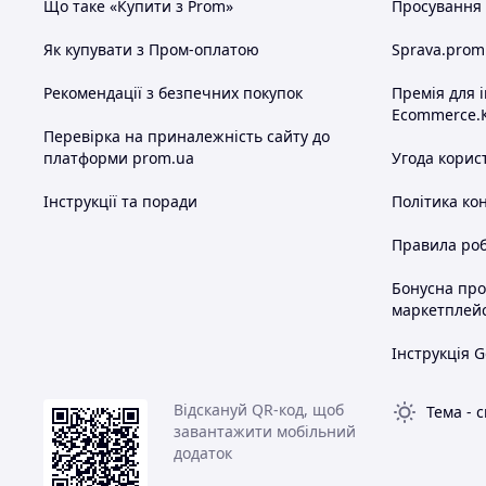
Що таке «Купити з Prom»
Просування в
Як купувати з Пром-оплатою
Sprava.prom
Рекомендації з безпечних покупок
Премія для 
Ecommerce.
Перевірка на приналежність сайту до
платформи prom.ua
Угода корис
Інструкції та поради
Політика ко
Правила роб
Бонусна пр
маркетплей
Інструкція G
Відскануй QR-код, щоб
Тема
-
с
завантажити мобільний
додаток