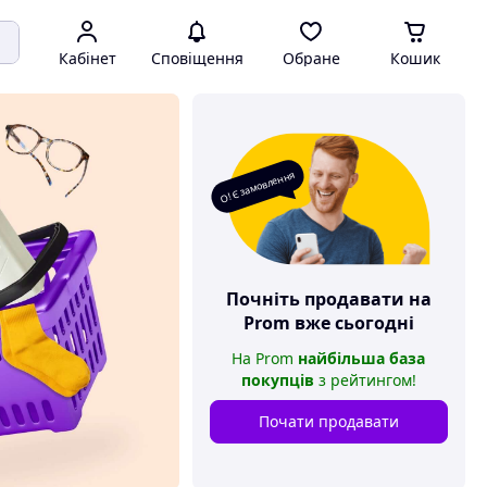
Кабінет
Сповіщення
Обране
Кошик
О! Є замовлення
Почніть продавати на
Prom
вже сьогодні
На
Prom
найбільша база
покупців
з рейтингом
!
Почати продавати