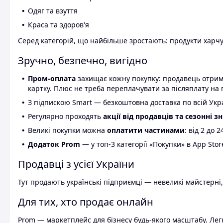
Одяг та взуття
Краса та здоров'я
Серед категорій, що найбільше зростають: продукти харчув
Зручно, безпечно, вигідно
Пром-оплата
захищає кожну покупку: продавець отриму
картку. Плюс не треба переплачувати за післяплату на 
З підпискою Smart — безкоштовна доставка по всій Украї
Регулярно проходять
акції від продавців та сезонні з
Великі покупки можна
оплатити частинами
: від 2 до 
Додаток Prom
— у топ-3 категорії «Покупки» в App Stor
Продавці з усієї України
Тут продають українські підприємці — невеликі майстерні,
Для тих, хто продає онлайн
Prom — маркетплейс для бізнесу будь-якого масштабу. Легк