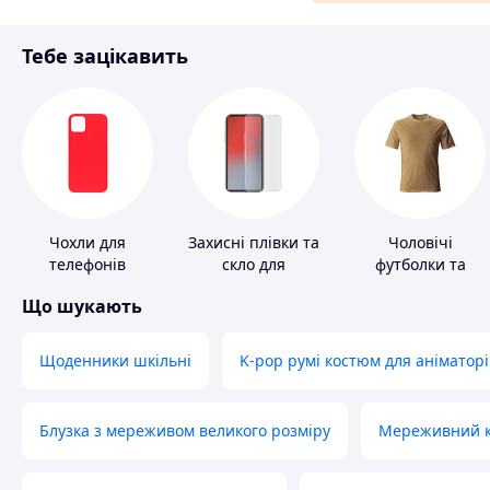
Матеріали для ремонту
Тебе зацікавить
Спорт і відпочинок
Чохли для
Захисні плівки та
Чоловічі
телефонів
скло для
футболки та
портативних
майки
Що шукають
пристроїв
Щоденники шкільні
K-pop румі костюм для аніматорі
Блузка з мереживом великого розміру
Мереживний ко