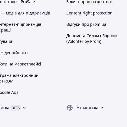
 каталозі ProSale
Захист прав на контент
 — медіа для підприємців
Content right protection
інтернет-підприємців
Відгуки про prom.ua
Кращі
Допомога Силам оборони
тувача
(Volonter by Prom)
нфіденційності
оти на маркетплейсі
ограма електронний
с PROM
oogle Ads
вітла
Українська
BETA