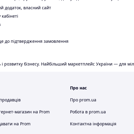
й додаток, власний сайт
 кабінеті
в
ще до підтвердження замовлення
 і розвитку бізнесу. Найбільший маркетплейс України — для міл
Про нас
 продавців
Про prom.ua
тернет-магазин
на Prom
Робота в prom.ua
авати на Prom
Контактна інформація