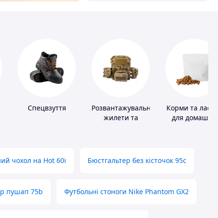
Спецвзуття
Розвантажувальні
Корми та ласо
жилети та
для домашніх
плитоноски без
тварин і птахі
плит
ий чохол на Hot 60i
Бюстгальтер без кісточок 95с
ер пушап 75b
Футбольні стоноги Nike Phantom GX2