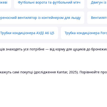
ожеві
Футбольні ворота та футбольний м'яч
Двигун із
реносний вентилятор із контейнером для льоду
Вентилят
Трубки кондиціонера АУДІ А6 Ц5
Трубка кондиціонера Ford
в знаходять усе потрібне — від корму для цуциків до бронежилет
ажуть самі покупці (дослідження Kantar, 2025). Порівнюйте пропо